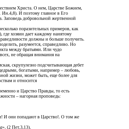
ествием Христа. О нем, Царстве Божием,
1 Ин.4,8). И поэтому главное в Его
ва. Заповедь добровольной жертвенной
несколько поразительных примеров, как
, где хозяин дает каждому нанятому
справедливости должны и больше получить.
поделить, разумеется, справедливо. Но
икта между братьями. Или чудо
всех, не обращая внимания на
мская, скрупулезно подсчитывающая дебет
едрыми, богатыми, например – любовь,
вной жизни, может быть, еще более для
вствам и относится
ременно и Царство Правды, то есть
жности – нагорная проповедь:
! И они попадают в Царство!. О том же
да
». (2 Пет.3,13).