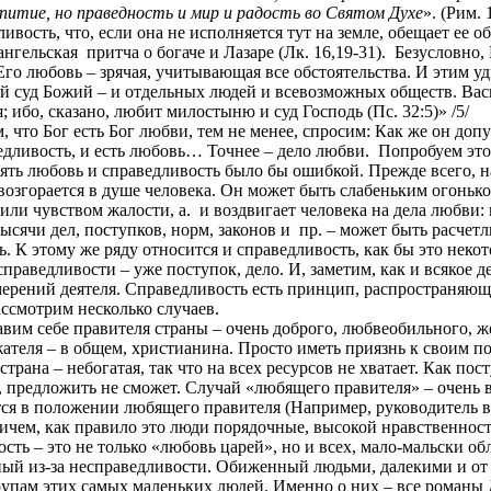
итие, но праведность и мир и радость во Святом Духе
». (Рим. 
ивость, что, если она не исполняется тут на земле, обещает ее 
ангельская
притча о богаче и Лазаре
(Лк. 16,19-31).
Безусловно,
Его любовь – зрячая, учитывающая все обстоятельства. И этим 
 суд Божий – и отдельных людей и всевозможных обществ. Вас
 ибо, сказано, любит милостыню и суд Господь (Пс. 32:5)» /5/
, что Бог есть Бог любви, тем не менее, спросим: Как же он доп
едливость, и есть любовь… Точнее – дело любви.
Попробуем это
ять любовь и справедливость было бы ошибкой. П
режде всего, 
озгорается в душе человека. Он может быть слабеньким огоньк
или чувством жалости, а.
и воздвигает человека на дела любви:
сячи дел, поступков, норм, законов и
пр. – может быть расчет
 этому же ряду относится и справедливость, как бы это некот
праведливости – уже поступок, дело. И, заметим, как и всякое 
намерений деятеля. Справедливость есть принцип, распространя
ссмотрим несколько случаев.
вим себе правителя страны – очень доброго, любвеобильного, 
яжателя – в общем, христианина. Просто иметь приязнь к своим 
страна – небогатая, так что на всех ресурсов не хватает. Как п
, предложить не сможет. Случай «любящего правителя» – очень 
ся в положении любящего правителя (Например, руководитель в
ичем, как правило это люди порядочные, высокой нравственност
ость – это не только «любовь царей», но и всех, мало-мальски 
ный из-за несправедливости. Обиженный людьми, далекими и от
упам этих самых маленьких людей. Именно о них – все романы Д