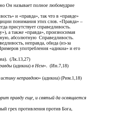
енно Он называет полное любомудрие
вость» и «правда», так что в «правде»
адиции понимания этих слов. «Правда» –
егда присутствует справедливость.
»), а также «правда», произносимая
льную, абсолютную
Справедливость.
едливость, неправда, обида (из-за
 Примеров употребления «адикиа» и его
иа). (Лк.13,27)
правды
(
адикиа)
в Нем
».
(Ин.7,18)
х истину неправдою
» (адикиа) (Рим.1,18)
орит правду еще, и святый да освящается
лый грех противления против Бога,