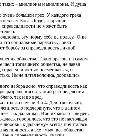
о таких – миллионы и миллионы. И душа
 очень большой грех. У каждого греха
огневляет Бога. Люди, творящие
ие справедливости не может быть
етелью.
льзовать эту норму себе на пользу.
Они
 это социальные паразиты, ловко
т борьбу за справедливость личной
ушения общества. Таких врагов, на самом
е щели тогдашнего общества, не давая
д справедливостью посмеиваться, и
остью. Ныне пятая колонна, добившись
ного набора ясно, что справедливость как
для разрешения ситуаций распределения
лаго, так и во вред.
т только случаи 3 и 4. Действительно,
еленностью подчеркнуть, что в данном
чнее – «к дальним». Ибо их много – людей,
жалась, говорилось, что это не настоящая
е любовь «к дальнему» всегда почиталась
ая личность, а все «мы», все общество.
 Так и справедливость, будучи