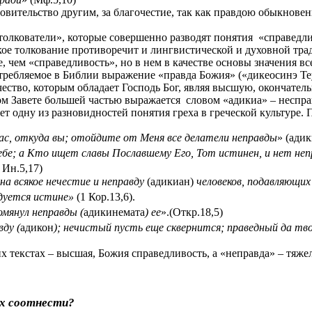
кровительство другим, за благочестие, так как правдою обыкнов
олкователи», которые совершенно разводят понятия
«справедли
акое толкование противоречит и лингвистической и духовной тр
, чем «справедливость», но в нем в качестве основы значения вс
требляемое в Библии выражение «правда Божия» («дикеосинэ Теу
чество, которым обладает Господь Бог, являя высшую, окончате
ом Завете большей частью выражается
словом «адикиа» – несправ
ет одну из разновидностей понятия греха в греческой культуре.
ас, откуда вы; отойдите от Меня все делатели неправды
» (адик
ебе; а Кто ищет славы Пославшему Его, Тот истинен, и нет не
1 Ин.5,17)
а всякое нечестие и неправду
(адикиан)
человеков, подавляющи
адуется истине»
(1 Кор.13,6).
помянул неправды (
адикинемата
) ее
».(Откр.18,5)
ду (
адикон
); нечистый пусть еще сквернится; праведный да тв
х текстах – высшая, Божия справедливость, а «неправда» – тяже
их соотнести?