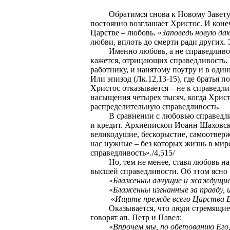
Обратимся снова к Новому Завету
постоянно возглашает Христос. И коне
Царстве – любовь. «
Заповедь новую даю
любви, вплоть до смерти ради других.
Именно любовь, а не справедливо
кажется, отрицающих справедливость. 
работнику, и нанятому поутру и в оди
Или эпизод (Лк.12,13-15), где братья 
Христос отказывается – не к справедл
насыщения четырех тысяч, когда Христ
распределительную справедливость.
В сравнении с любовью справедли
и кредит. Архиепископ Иоанн Шаховско
великодушие, бескорыстие, самоотверже
нас нужные – без которых жизнь в мир
справедливость»./4,515/
Но, тем не менее, ставя любовь н
высшей справедливости. Об этом ясно 
«
Блаженны алчущие и жаждущие 
«
Блаженны изгнанные за правду, 
«
Ищите прежде всего Царства Б
Оказывается, что люди стремящие
говорят ап. Петр и Павел:
«
Впрочем мы, по обетованию Его,