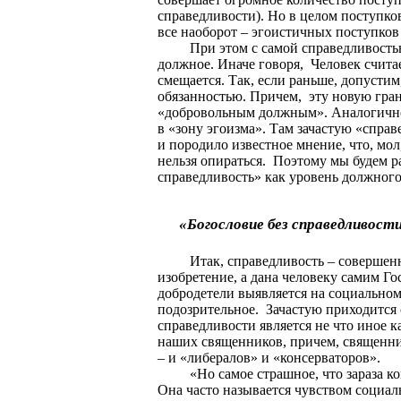
справедливости). Но в целом поступко
все наоборот – эгоистичных поступков
При этом с самой справедливость
должное. Иначе говоря,
Человек счита
смещается. Так, если раньше, допустим
обязанностью. Причем,
эту новую гран
«добровольным должным». Аналогичное
в «зону эгоизма». Там зачастую «справ
и породило известное мнение, что, мол
нельзя опираться.
Поэтому мы будем р
справедливость» как уровень должног
«Богословие без справедливост
Итак, справедливость – совершенн
изобретение, а дана человеку самим Г
добродетели выявляется на социальном
подозрительное.
Зачастую приходится
справедливости является не что иное 
наших священников, причем, священн
– и «либералов» и «консерваторов».
«Но самое страшное, что зараза 
Она часто называется чувством социал