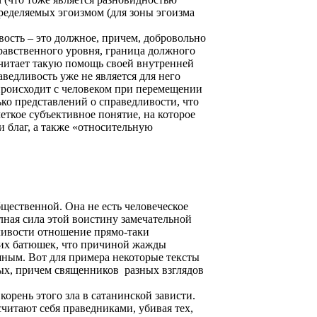
ределяемых эгоизмом (для зоны эгоизма
ость – это должное, причем, добровольно
равственного уровня, граница должного
считает такую помощь своей внутренней
ведливость уже не является для него
роисходит с человеком при перемещении
ько представлений о справедливости, что
еткое субъективное понятие, на которое
 и благ, а также «относительную
бщественной. Она не есть человеческое
лная сила этой воистину замечательной
дливости отношение прямо-таки
ших батюшек, что причиной жажды
ешным. Вот для примера некоторые тексты
ых, причем священников
разных взглядов
орень этого зла в сатанинской зависти.
читают себя праведниками, убивая тех,