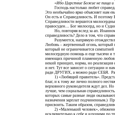
«
Ибо Царствие Божие не пища и п
Господь настолько любит справедл
Это необычайно ярко объясняет нам ев
Он есть и Справедливость. И поэтому 
Справедливости вершится милосердный
правосуден… Бог милосерд, но и Судия;
Но, повторяя вслед за ап. Иоанном
справедливость? Дело в том, что справ
Разумеется, напрямую отождествл
Любовь – жертвенный огонь, который в
который не ограничивается симпатией 
милосердную помощь и еще тысячи и ты
имеющих причиной пламенную любовь. К
некий принцип, норма, но реализация с
и нет. Тут все зависит о ситуации и 
ради ДРУГИХ, а можно ради СЕБЯ.
Ра
1) «Любящий правитель». Предста
благ, и к тому же лично полного нест
верховного руководителя ждут дел. Но 
лучше, чем социальная справедливость
которых самые разные люди оказывают
назначения зарплат подчиненным.)
Пр
присвоить. Таким образом, справедлив
2) «Маленький человек», обижен
исключительно к себе и идущими по тр