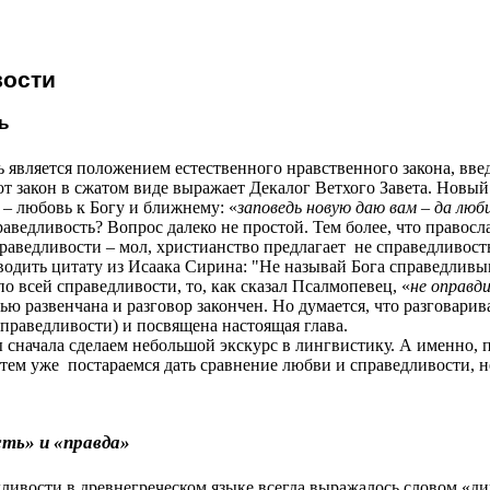
вости
ь
 является положением естественного нравственного закона, вв
тот закон в сжатом виде выражает Декалог Ветхого Завета. Новый
 – любовь к Богу и ближнему: «
заповедь новую даю вам – да люб
раведливость? Вопрос далеко не простой. Тем более, что правос
аведливости – мол, христианство предлагает
не справедливость
одить цитату из Исаака Сирина:
"
Не называй Бога справедливым
по всей справедливости, то, как сказал Псалмопевец, «
не оправд
ю развенчана и разговор закончен. Но думается, что разговарив
справедливости) и посвящена настоящая глава.
 сначала сделаем небольшой экскурс в лингвистику. А именно, 
атем уже
постараемся дать сравнение любви и справедливости, 
сть» и «правда»
дливости в древнегреческом языке всегда выражалось словом «ди