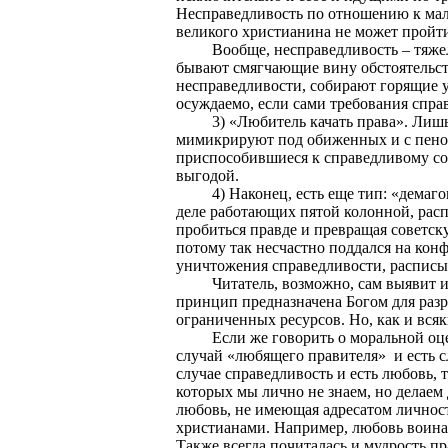
Несправедливость по отношению к мал
великого христианина не может пройт
Вообще, несправедливость – тяже
бывают смягчающие вину обстоятельств
несправедливости, собирают горящие уг
осуждаемо, если сами требования спра
3) «Любитель качать права». Лишь
мимикрируют под обиженных и с пено
приспособившиеся к справедливому со
выгодой.
4) Наконец, есть еще тип: «дема
деле работающих пятой колонной, расп
пробиться правде и превращая советск
потому так несчастно поддался на кон
уничтожения справедливости, расписыв
Читатель, возможно, сам выявит и
принцип предназначена Богом для разр
ограниченных ресурсов. Но, как и всяк
Если же говорить о моральной оц
случай «любящего правителя»
и есть 
случае справедливость и есть любовь, 
которых мы лично не знаем, но делаем 
любовь, не имеющая адресатом личност
христианами. Например, любовь воина, 
Также всегда почиталась и мудрость п