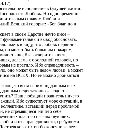
14.17).
обязательное исполнение в будущей жизни.
 Господь есть Любовь. Но одновременно
удивительным сплавом Любви и
илий Великий говорит: «
Бог благ, но и
ускает в своем Царстве нечто иное –
т фундаментальный вывод обосновать.
надо иметь в виду, что любовь первична.
ом, но может быть большим пожаром,
 милостыню, благотворительность,
ливых, делаемых с холодной головой, но
орым не претило. Ибо справедливость –
дело, оно может быть делом любви, а может
ющийся на ВСЕХ. Но ее можно добиваться
желающего всем своим подданным всех
подданным недостаточно – люди от
оступить? Наш любящий правитель ничего
важный. Ибо существует море ситуаций, в
 коллективе, вставший перед проблемой
и, не стремящиеся
ничего себе
облеченных властью начальствующих.
 любви и от справедливости, гребущими
остоевского, их он бесконечно жалеет.