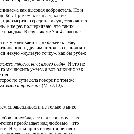
ениваема как высокая добродетель. Но и
 Бог. Причем, кто знает, какие
ец при смерти, а средства к существованию
нь. Еще раз подчеркиваю, что таких –
 правды». В случаях же 3 и 4 люди как
угим уравнивается с любовью к себе,
отношению к другим не только выполнять
 оси некую «нулевую точку», как бы рубеж
жнего твоего, как самого себя
»
И это не
я-то мы любить умеем, а вот ближних как
ения.
орое по сути дела говорит о том же:
м закон и пророки
.» (Мф 7:12).
ием справедливости не только в мире
любовь преобладает над эгоизмом – эти
эгоизм преобладает над любовью – это
ти. Нет, она присутствует и человек
 (что тоже является разновидностью