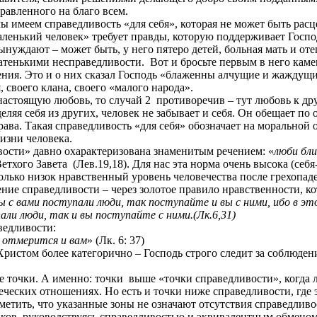
равленного на благо всем.
ы имеем справедливость «для себя», которая не может быть расц
ленький человек» требует правды, которую поддерживает Господь
ынуждают – может быть, у него пятеро детей, больная мать и от
атенькими несправедливости.
Вот и бросьте первым в него каме
ия. Это и о них сказал Господь «блаженны алчущие и жаждущие
, своего клана, своего «малого народа».
настоящую любовь, то случай 2
противоречив – тут любовь к др
еляя себя из других, человек не забывает и себя. Он
обещает по 
права. Такая справедливость «для себя» обозначает на моральной
изни человека.
вости» давно охарактеризована знаменитым речением: «
люби бли
Ветхого Завета
(Лев.19,18). Для нас эта норма очень высока (себ
олько низок нравственный уровень человечества после грехопад
ние справедливости – через золотое правило нравственности, кот
 с вами поступали люди, так поступайте и вы с ними, ибо в это
али люди, так и вы поступайте с ними.(Лк.6,31)
ведливости:
 отмерится и вам
» (Лк. 6: 37)
Христом более категорично – Господь строго следит за соблюден
е точки. А именно: точки
выше «точки справедливости», когда 
еческих отношениях. Но есть и точки ниже справедливости, где 
етить, что указанные зоны не означают отсутствия справедливос
ков, руководствуясь справедливостью и эквивалентным обменом