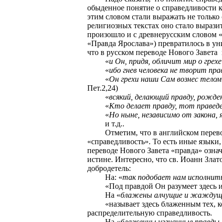
обыденное понятие о справедливости к
этим словом стали выражать не только 
религиозных текстах оно стало вырази
произошло и с древнерусским словом «п
«Правда Ярослава») превратилось в у
что в русском переводе Нового Завета
«
и Он, придя, обличит мир о грехе 
«
ибо гнев человека не творит пр
«
Он грехи наши Сам вознес телом
Пет.2,24)
«
всякий, делающий правду, рожде
«
Кто делает правду, тот праведе
«
Но ныне, независимо от закона,
и т.д..
Отметим, что в английском перевод
«справедливость». То есть иные языки
переводе Нового Завета «правда» озна
истине. Интересно, что св. Иоанн Злат
добродетель:
На: «
так подобает нам исполнить
«Под правдой Он разумеет здесь и
На «
блажены алчущие и жаждущ
«называет здесь блаженным тех, 
распределительную справедливость.
На «
блаженны изгнанные правды 