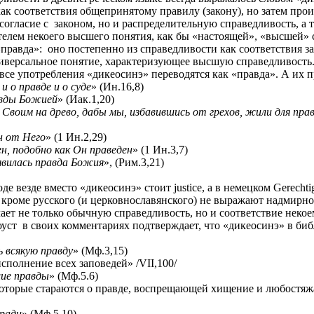
ак соответствия общепринятому правилу (закону), но затем пр
согласие с
законом, но и распределительную справедливость, а
телем некоего высшего понятия, как бы «настоящей», «высшей» с
равда»: ­ оно постепенно из справедливости как соответствия за
ниверсальное понятие, характеризующее высшую справедливость
все употребления «дикеосинэ» переводятся как «правда». А их 
и о правде и о суде
» (Ин.16,8)
авды Божией
» (Иак.1,20)
 Своим на древо, дабы мы, избавившись от грехов, жили для пра
н от Него
» (1 Ин.2,29)
н, подобно как Он праведен
» (1 Ин.3,7)
 явилась правда Божия
», (Рим.3,21)
е везде вместо «дикеосинэ» стоит justice, а в немецком Gerechti
, кроме русского (и церковнославянского) не выражают надмирно
чает не только обычную справедливость, но и соответствие нек
оуст
в своих комментариях подтверждает, что «дикеосинэ» в биб
 всякую правду
» (Мф.3,15)
сполнение всех заповедей» /
VII
,100/
ие правды
» (Мф.5.6)
которые стараются о правде, воспрещающей хищение и любостяж
ради
» (Мф.5,10)