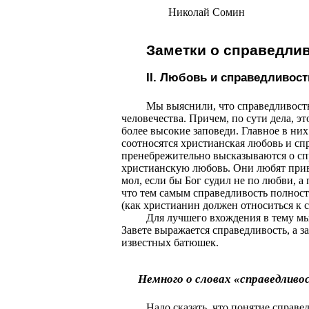
Николай Сомин
Заметки о справедли
II
. Любовь и справедливост
Мы выяснили, что справедливость
человечества. Причем, по сути дела, э
более высокие заповеди. Главное в них
соотносятся христианская любовь и сп
пренебрежительно высказываются о спр
христианскую любовь. Они любят прив
мол, если бы Бог судил не по любви, а 
что тем самым справедливость полность
(как христианин должен относиться к 
Для лучшего вхождения в тему мы
Завете выражается справедливость, а з
известных батюшек.
Немного о словах «справедливо
Надо сказать, что понятие справе