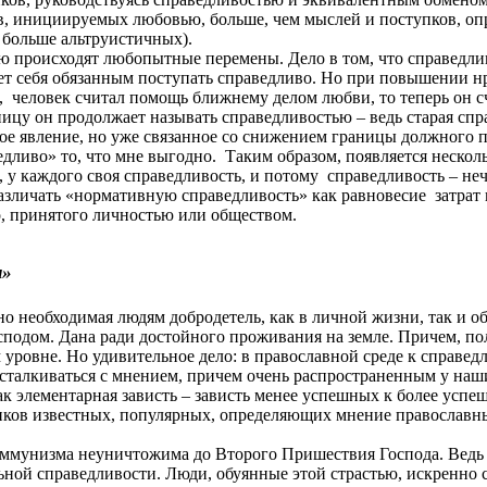
в, инициируемых любовью, больше, чем мыслей и поступков, оп
 больше альтруистичных).
ю происходят любопытные перемены. Дело в том, что справедлив
ет себя обязанным поступать справедливо. Но при повышении н
,
человек считал помощь ближнему делом любви, то теперь он 
ицу он продолжает называть справедливостью – ведь старая спра
 явление, но уже связанное со снижением границы должного п
едливо» то, что мне выгодно.
Таким образом, появляется нескол
, у каждого своя справедливость, и потому
справедливость – неч
азличать «нормативную справедливость» как равновесие
затрат
о, принятого личностью или обществом.
и»
о необходимая людям добродетель, как в личной жизни, так и о
осподом. Дана ради достойного проживания на земле. Причем, по
 уровне. Но удивительное дело: в православной среде к справе
 сталкиваться с мнением, причем очень распространенным у на
как элементарная зависть – зависть менее успешных к более усп
иков известных, популярных, определяющих мнение православн
коммунизма неуничтожима до Второго Пришествия Господа. Ведь к
ьной справедливости. Люди, обуянные этой страстью, искренно с