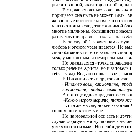
реализованной, являет дело любви, нап
В случае «маленького человека» м
порицаема она быть не может. Ведь «ма
жизненные обстоятельства его на это в
у него отняты вследствие чинимой бог
многие миллионы, большинство населен
раз жаждут неправды – пользы для себя
Если случай 1
являет нам самую 
любовь и эгоизм уравниваются.
Не выд
свои обязанности, но и заявляет свои 
между моральным
и неморальным
в ж
Но оказывается «точка справедли
только речение Христа, но и заповедь 
себя – увы). Ведь она показывает,
наск
В Писании есть и другое определе
«
Итак во всем, как хотите, чтобы
как хотите, чтобы с вами поступ
А вот еще одно определение спра
«
Какою мерою мерите, такою же
Тут та же мысль, но высказанная 
горнем, но и в этом мире.
Но на моральной оси есть и други
случаи образуют «зону любви» в челов
уже «зона эгоизма».
Но необходимо отм
совершает огромное количество поступ