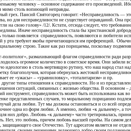
енькому человеку – основное содержание его произведений. Иб
и мимо столь вопиющей неправды.
лый грех. Паисий Святогорец говорит: «Несправедливость — это
а, но для несправедливости не существует оправданий. Она пр
ли на свою голову» /12/. Кстати, отсюда следует, что требован
ведливы. Иначе несправедливость стала бы христианской доброд
 только появляется
справедливость, появляются и любители испо
й у рта требуют якобы причитающихся им преференций.
Обычно
циальному строю. Такие как раз порицаемы, поскольку подменяю
гог-политолог», размахивающий флагом справедливости ради разр
лодилось огромное количество в советское время. Они забили вс
ую идеологию в столь мертвящую рутину, что наш народ стал на
фетку благополучия, которая обернулась жестокой несправедлив
ает ее «ужасы» – «уравниловку», «тоталитаризм» и пр.
 другие типы отношения к справедливости. Но и из представлен
ешения ситуаций, связанных с жизнью общества. В основном – 
ий инструмент, справедливость может быть использована как во б
енке представленных случаев, то моральному порицанию подлежа
случай дела любви. Тут мы должны остановиться и со всей опред
точнее одна из форм любви. А именно, любви «к дальнему», а то
для них добро. Любовь «к дальнему» часто третировалась, прини
ь. Нет, это любовь, причем любовь высшей пробы. На самом дел
защищающего свое Отечество. Тут адресатом является не отдельн
равителя, своими решениями делающего добро своим подданным.