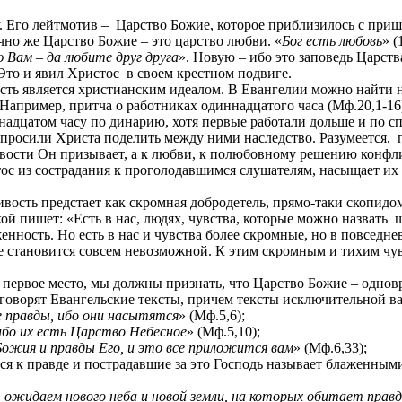
. Его лейтмотив –
Царство Божие, которое приблизилось с приш
чно же Царство Божие – это царство любви. «
Бог есть любовь
» (
 Вам – да любите друг друга
». Новую – ибо это заповедь Царст
 Это и явил Христос
в своем крестном подвиге.
сть является христианским идеалом. В Евангелии можно найти 
Например, притча о работниках одиннадцатого часа (Мф.20,1-16)
ннадцатом часу по динарию, хотя первые работали дольше и по 
попросили Христа поделить между ними наследство. Разумеется,
ивости Он призывает, а к любви, к полюбовному решению конфл
ос из сострадания к проголодавшимся слушателям, насыщает их 
вость предстает как скромная добродетель, прямо-таки скопидо
й пишет: «Есть в нас, людях, чувства, которые можно назвать
щ
нность. Но есть в нас и чувства более скромные, но в повседне
е становится совсем невозможной. К этим скромным и тихим чу
а первое место, мы должны признать, что Царство Божие – однов
говорят Евангельские тексты, причем тексты исключительной ва
правды, ибо они насытятся
» (Мф.5,6);
ибо их есть Царство Небесное
» (Мф.5,10);
ожия и правды Его, и это все приложится вам
» (Мф.6,33);
ся к правде и пострадавшие за это Господь называет блаженными
 ожидаем нового неба и новой земли, на которых обитает прав