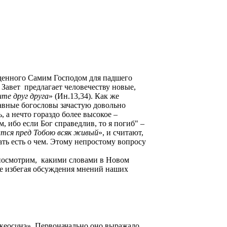
еденного Самим Господом для падшего
 Завет
предлагает человечеству новые,
ите друг друга
» (Ин.13,34). Как же
лавные богословы зачастую довольно
, а нечто гораздо более высокое –
, ибо если Бог справедлив, то я погиб
" –
ится пред Тобою всяк живый
», и считают,
ать есть о чем. Этому непростому вопросу
посмотрим,
какими словами в Новом
не избегая обсуждения мнений наших
кеос
и
нэ». Первоначально оно выражало