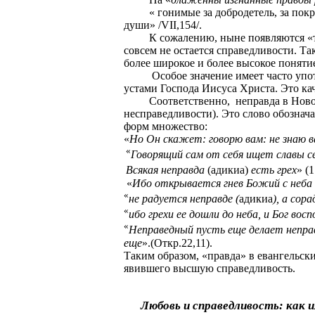
« гонимые за добродетель, за по
души» /
VII
,154/.
К сожалению, ныне появляются «т
совсем не остается справедливости. Т
более широкое и более высокое понятие
Особое значение имеет часто упо
устами Господа Иисуса Христа. Это ка
Соответственно,
неправда в Нов
несправедливости). Это слово обознача
форм множество:
«
Но Он скажет: говорю вам: не знаю в
«
Говорящий сам от себя ищет славы с
Всякая неправда
(адикиа)
есть грех
» (
«
Ибо открывается гнев Божий с неба н
«
не радуется неправде (
адикиа
), а сор
«
ибо грехи ее дошли до неба, и Бог вос
«
Неправедный пусть еще делает неправ
еще
».(Откр.22,11).
Таким образом, «правда» в евангельски
явившего высшую справедливость.
Любовь и справедливость: как 