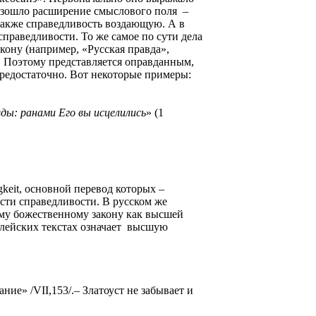
оизошло расширение смыслового поля
–
 также справедливость воздающую. А в
праведливости. То же самое по сути дела
кону (например, «Русская правда»,
. Поэтому представляется оправданным,
предостаточно. Вот некоторые примеры:
вды: ранами Его вы исцелились
» (1
gkeit, основной перевод которых –
сти справедливости. В русском же
оему божественному закону как высшей
лейских текстах означает
высшую
ание» /
VII
,153/.– Златоуст не забывает и