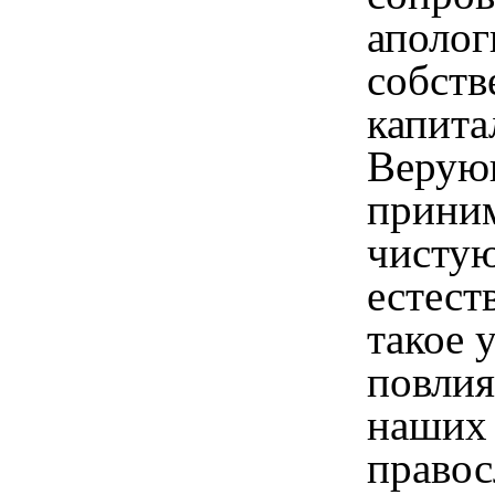
аполог
собств
капита
Верующ
приним
чистую
естест
такое 
повлия
наших
правос