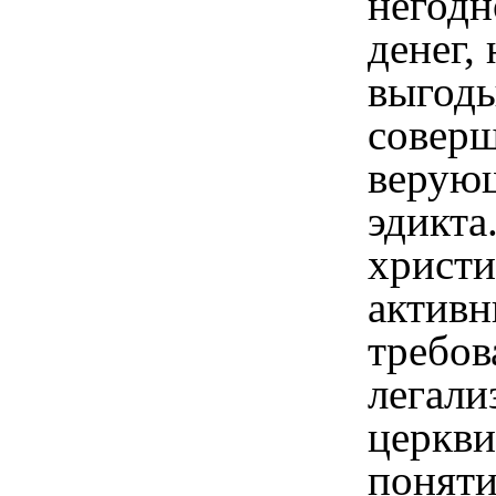
негодн
денег,
выгоды
совер
верую
эдикта
христи
активн
требов
легали
церкви
поняти