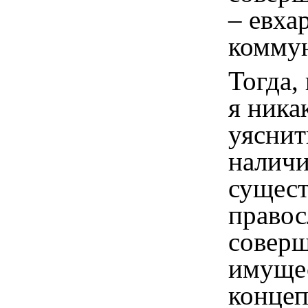
– евха
комму
Тогда, 
я ника
уяснит
наличи
сущес
правос
совер
имуще
концеп