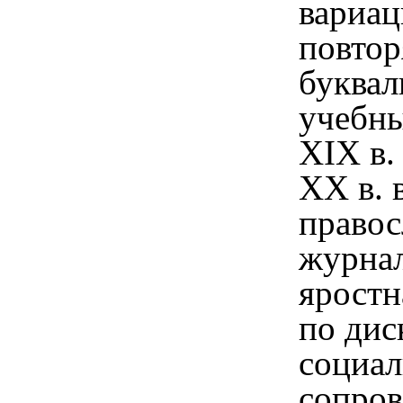
вариа
повтор
буквал
учебн
XIX
в.
XX
в. 
право
журнал
яростн
по дис
социал
сопро