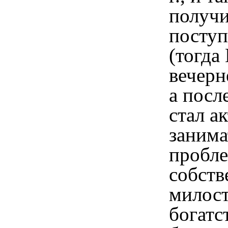
получи
посту
(тогда
вечерн
а посл
стал а
занима
пробл
собств
милос
богатс