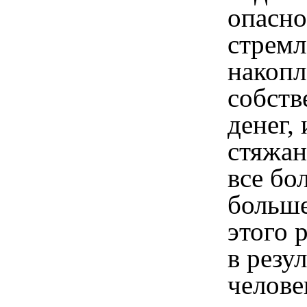
опасно
стремл
накоп
собств
денег,
стяжан
все бо
больше
этого 
в резу
челове