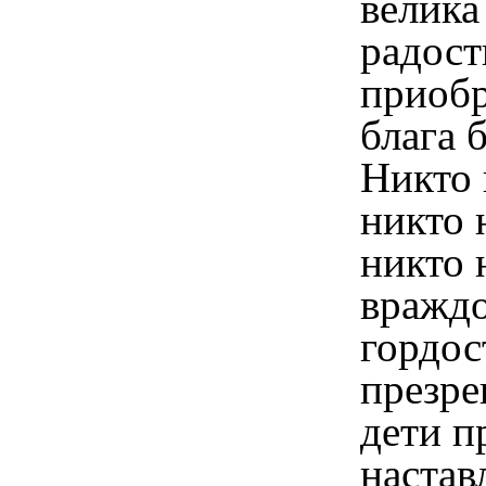
велика
радост
приоб
блага 
Никто 
никто 
никто 
враждо
гордос
презре
дети 
настав