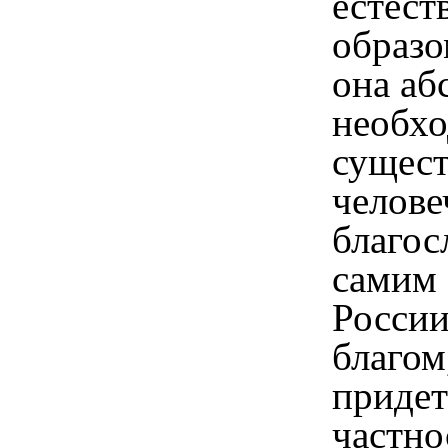
естест
образо
она аб
необхо
сущест
челове
благос
самим 
России
благом
придет
частно