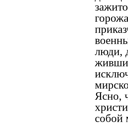
зажит
горожа
приказ
военны
люди, 
живши
исклю
мирск
Ясно, 
христи
собой 