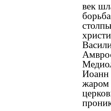
век шл
борьба
столп
христи
Васили
Амвро
Медио
Иоанн 
жаром
церков
проник