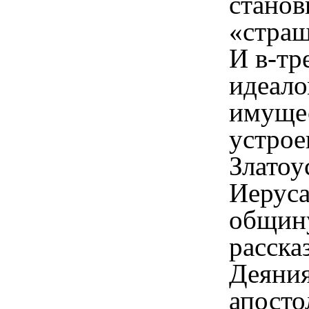
станов
«страш
И в-тр
идеал
имуще
устрое
Златоу
Иерус
общину
расска
Деяни
апосто