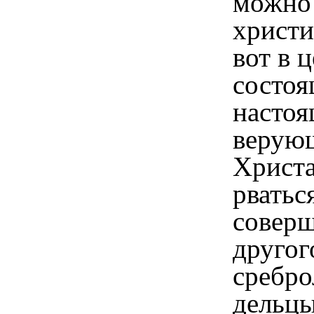
можно 
христи
вот в 
состоя
насто
верую
Христа
рватьс
совер
другог
сребр
дельцы