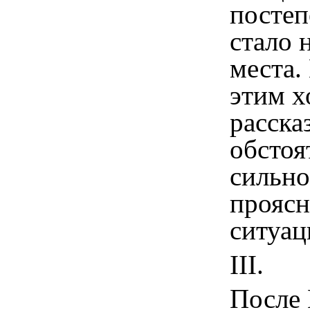
постеп
стало 
места. 
этим х
расска
обстоя
сильно
прояс
ситуац
III
.
После