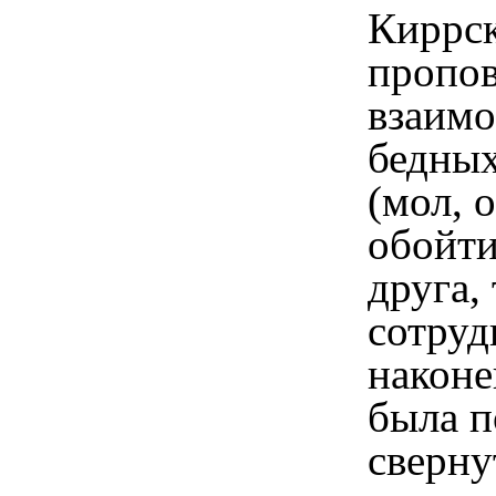
Киррск
пропо
взаимо
бедных
(мол, 
обойти
друга,
сотруд
наконе
была п
сверну