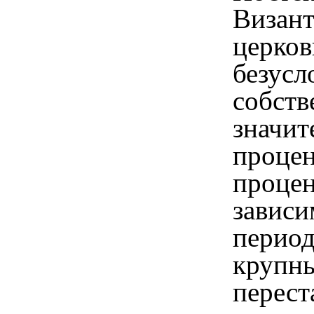
Визант
церков
безусл
собств
значит
процен
процен
зависи
период
крупны
перест