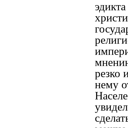
эдикта
христи
госуда
религи
импери
мнению
резко 
нему о
Населе
увидел
сделат