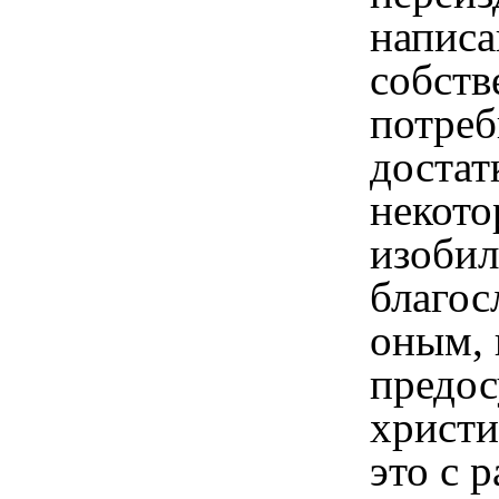
напис
собств
потре
достат
некото
изобил
благос
оным, 
предос
христи
это с 