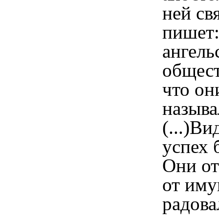
ней св
пишет:
ангель
общест
что он
называ
(...)Ви
успех 
Они от
от иму
радова