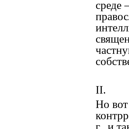
среде 
правос
интелл
священ
частн
собств
II
.
Но вот
контр
г
., и та