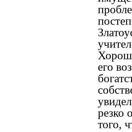
пробле
постеп
Златоу
учител
Хорош
его во
богатс
собств
увидел
резко 
того, 