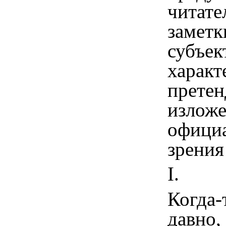
читате
заметк
субъе
характ
претен
излож
офици
зрения
I
.
Когда-
давно,