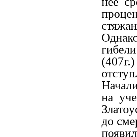
нее
ср
процен
стяжан
Однако
гибели
(407г.)
отступ
Начали
на
уче
Златоу
до сме
появил