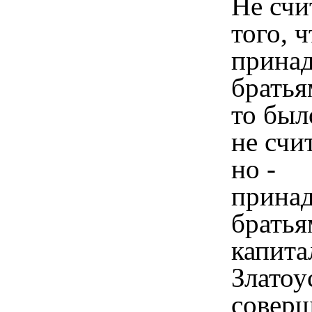
Не счи
того, ч
прина
братьям
то был
не счи
но -
прина
братья
капита
Златоу
соверш