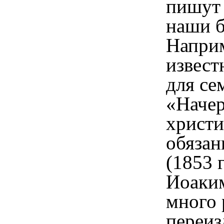
пишут 
наши б
Наприм
извест
для се
«Начер
христи
обязан
(
1853 г
Иоаким
много 
переиз