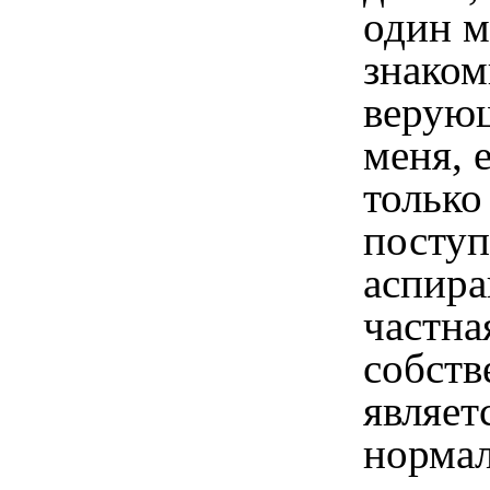
один 
знаком
верую
меня, 
только
поступ
аспира
частна
собств
являет
норма