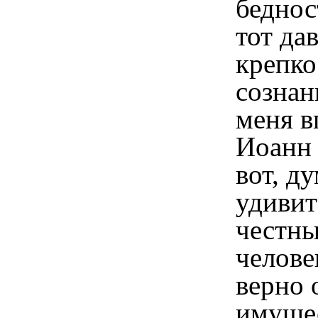
беднос
тот да
крепко
сознан
меня в
Иоанн 
вот, ду
удивит
честны
челове
верно 
имуще