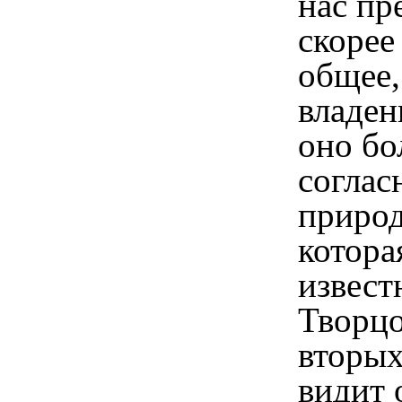
нас пр
скорее
общее,
владен
оно
бо
соглас
природ
котора
извест
Творцо
вторых
видит