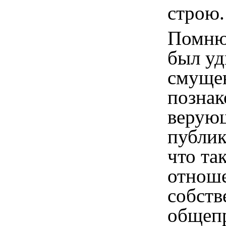
строю.
Помню,
был уд
смущен
познак
верую
публик
что та
отноше
собств
общепр