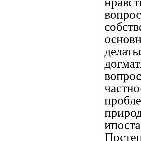
нравс
вопро
собств
основн
делать
догмат
вопрос
частно
пробле
природ
ипоста
Посте