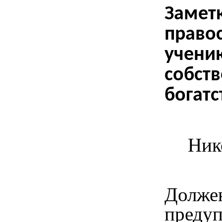
Замет
право
учени
собств
богатс
Ник
Долже
предуп