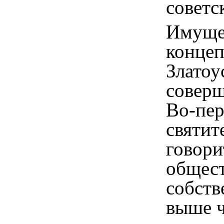
советс
Имуще
конце
Златоу
соверш
Во-пер
святит
говори
общес
собств
выше ч