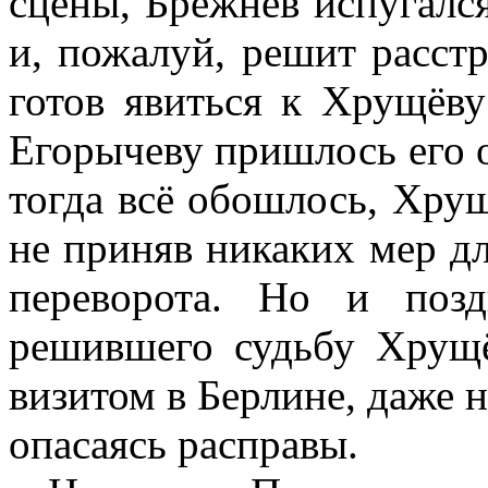
сцены, Брежнев испугался
и, пожалуй, решит расст
готов явиться к Хрущёв
Егорычеву пришлось его о
тогда всё обошлось, Хрущ
не приняв никаких мер д
переворота. Но и поз
решившего судьбу Хрущё
визитом в Берлине, даже н
опасаясь расправы.