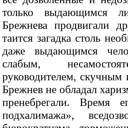
только выдающимся ли
Брежнева продвигали др
таится загадка столь нео
даже выдающимся чело
слабым, несамосто
руководителем, скучным
Брежнев не обладал хариз
пренебрегали. Время е
подхалимажа», вседоз
бюрократизма, торможен