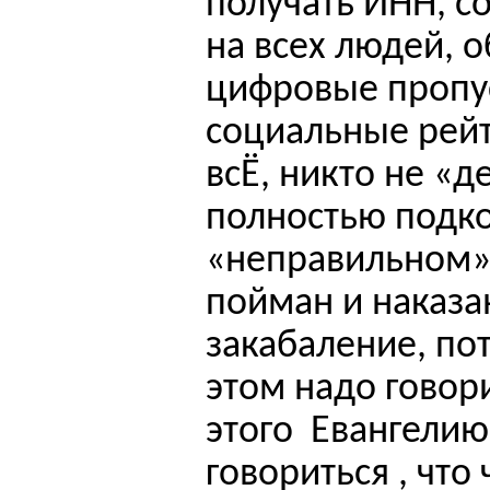
получать ИНН, с
на всех людей, о
цифровые пропус
социальные рейти
всЁ, никто не «д
полностью подко
«неправильном»
пойман и наказан
закабаление, по
этом надо говор
этого
Евангелию
говориться
,
что 