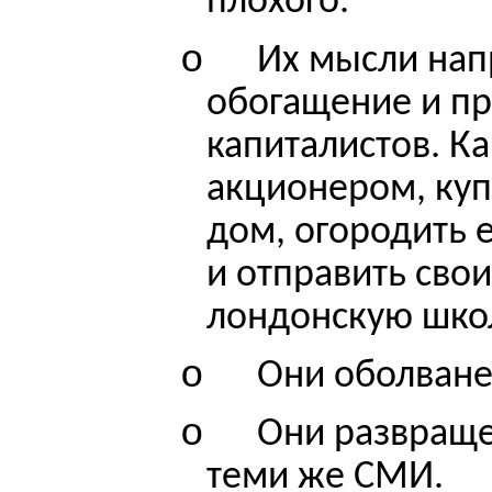
плохого.
o
Их мысли нап
обогащение и п
капиталистов. Ка
акционером, купи
дом, огородить 
и отправить свои
лондонскую школу
o
Они оболван
o
Они развращ
теми же СМИ.