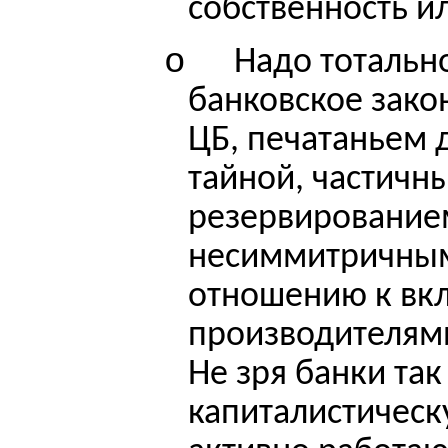
собственность и
o
Надо тотальн
банковское закон
ЦБ, печатаньем 
тайной, частичн
резервирование
несиммитричн
отношению
к вк
производителями
Не зря банки так
капиталистическ