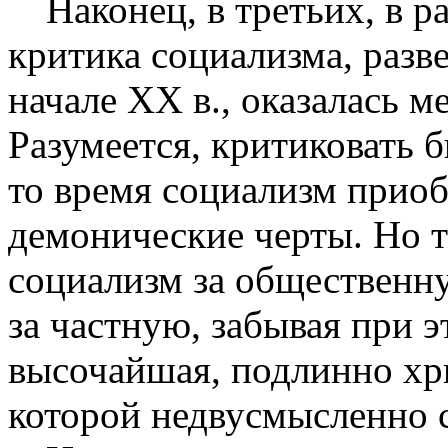
Наконец, в третьих, в 
критика социа­лизма, разв
начале XX в., оказалась м
Разумеется, критиковать б
то время социализм приоб
демоничес­кие черты. Но т
социализм за общественну
за частную, забывая при э
высочайшая, подлинно хри
которой недвусмысленно с