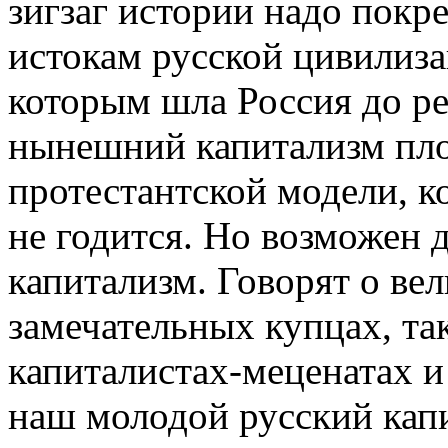
зигзаг истории надо покре
истокам русской цивилиза
которым шла Россия до ре
нынешний капи­тализм пло
протестантской модели, ко
не годится. Но возможен д
капитализм. Говорят о ве
замечательных купцах, та
капиталис­тах-меценатах и
наш молодой русский кап