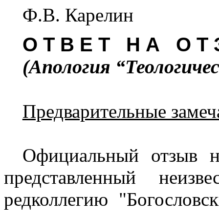
Ф.В. Карелин
О Т В Е Т Н А О Т 
(Апология “Теологиче
Предварительные замеч
Официальный отзыв н
представленный неизв
редколлегию "Богословск