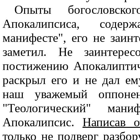
Опыты богословско
Апокалипсиса, содер
манифесте", его не заин
заметил. Не заинтере
постижению Апокалиптич
раскрыл его и не дал ем
наш уважемый оппонен
"Теологический" мани
Апокалипсис.
Написав о
только не подверг разбору