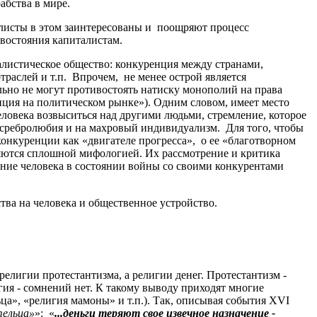
абства в мире.
алисты в этом заинтересованы и поощряют процесс
тивостояния капиталистам.
алистическое общество: конкуренция между странами,
траслей и т.п. Впрочем, не менее острой является
льно не могут противостоять натиску монополий на права
ция на политическом рынке»). Одним словом, имеет место
еловека возвыситься над другими людьми, стремление, которое
ь сребролюбия и на махровый индивидуализм. Для того
,
чтобы
онкуренции как «двигателе прогресса», о ее «благотворном
вляются сплошной мифологией. Их рассмотрение и критика
дение человека в состоянии войны со своими конкурентами
ва на человека и общественное устройство.
лигии протестантизма, а религии денег. Протестантизм -
гия - сомнений нет. К такому выводу приходят многие
ьца», «религия мамоны» и т.п.). Так, описывая события XVI
тельца»
»: «
...деньги теряют свое извечное назначение -