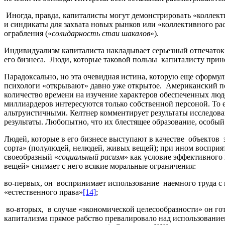
Иногда, правда, капиталисты могут демонстрировать «коллект
и синдикаты для захвата новых рынков или «коллективного рас
ограбления («
солидарность стаи шакалов
»).
Индивидуализм капиталиста накладывает серьезный отпечаток 
его бизнеса. Люди, которые таковой пользы капиталисту принес
Парадоксально, но эта очевидная истина, которую еще сформу
психологи «открывают» давно уже открытое. Американский п
количество времени на изучение характеров обеспеченных люд
миллиардеров интересуются только собственной персоной. То 
альтруистичными. Келтнер комментирует результаты исследова
результаты. Любопытно, что их блестящее образование, особый 
Людей, которые в его бизнесе выступают в качестве объектов
сорта» (полулюдей, нелюдей, живых вещей); при ином воспри
своеобразный «
социальный расизм
» как условие эффективного
вещей» снимает с него всякие моральные ограничения:
во-первых, он воспринимает использование наемного труда с
«естественного права»
[14]
;
во-вторых, в случае «экономической целесообразности» он гот
капитализма прямое рабство превалировало над использование