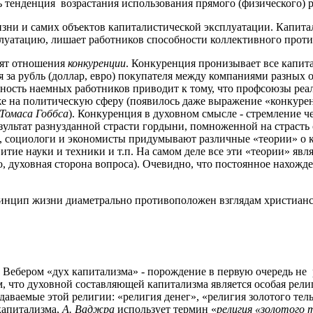
ь тенденция возрастания использования прямого (физического) р
изни и самих объектов капиталистической эксплуатации. Капит
сплуатацию, лишает работников способности коллективного про
дят отношения
конкуренции
. Конкуренция пронизывает все капит
за рубль (доллар, евро) покупателя между компаниями разных о
ность наемных работников приводит к тому, что профсоюзы реа
е на политическую сферу (появилось даже выражение «конкурен
Томаса Гоббса
). Конкуренция в духовном смысле - стремление ч
зультат разнузданной страсти гордыни, помноженной на страст
е, социологи и экономисты придумывают различные «теории» о к
витие науки и техники и т.п. На самом деле все эти «теории» я
о, духовная сторона вопроса). Очевидно, что постоянное нахож
ринцип жизни диаметрально противоположен взглядам христианст
ебером «дух капитализма» - порождение в первую очередь не ре
м, что духовной составляющей капитализма является особая рели
даваемые этой религии: «религия денег», «религия золотого тел
капитализма,
А. Ваджра
использует термин «
религия «золотого 