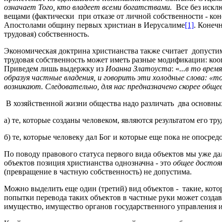
означает
Т
ого, кто владеет всеми богатствами.
Все без исклю
вещами (фактически при отказе от личной собственности - кон
Апостолами общину первых христиан в Иерусалиме
[1]
. Конеч
трудовая) собственность.
Экономическая доктрина христианства также считает допуст
трудовая собственность может иметь разные модификации: кооп
Приведем лишь выдержку из
Иоанна Златоуста
: «
...в то вре
образуя частные владения, и говорить эти холодные слова: «то
возникают. Следовательно, для нас предназначено скорее общее
В хозяйственной жизни общества надо различать два основны
а) те, которые созданы человеком, являются результатом его 
б) те, которые человеку дал Бог и которые еще пока не опосре
По поводу правового статуса первого вида объектов мы уже да
объектов позиция христианства однозначна - это
общее достоян
(превращение в частную собственность) не допустима.
Можно выделить еще один (третий) вид объектов - такие, кот
попытки перевода таких объектов в частные руки может созда
имущество, имущество органов государственного управления и 