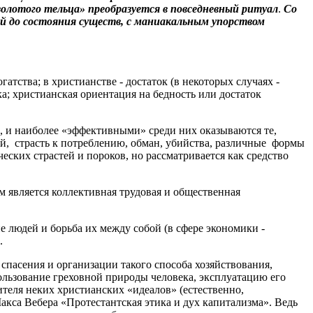
золотого тельца» преобразуется в повседневный ритуал
.
Со
дей до состояния существ, с маниакальным упорством
тства; в христианстве - достаток (в некоторых случаях -
а; христианская ориентация на бедность или достаток
в, и наиболее «эффективными» среди них оказываются те,
ей, страсть к потреблению, обман, убийства, различные формы
еских страстей и пороков, но рассматривается как средство
м является коллективная трудовая и общественная
 людей и борьба их между собой (в сфере экономики -
.
спасения и организации такого способа хозяйствования,
пользование греховной природы человека, эксплуатацию его
ителя неких христианских «идеалов» (естественно,
са Вебера «Протестантская этика и дух капитализма». Ведь