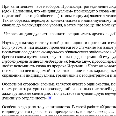
При капитализме - все наоборот. Происходит разъединение лю
(ego). Напомним, что «индивидуализм» происходит о слова «
неделимой частицей общества (атомом социума) является челов
Таким образом, переход от коллективизма к индивидуализму м
сначала до молекулярного уровня, а затем превращение молеку
Человек-индивидуалист начинает воспринимать других людей 
Изучая догматику и этику такой разновидности протестантизма
Богу (о том, в чем должно проявляться это служение мы выше у
неслыханного дотоле
внутреннего одиночества отдельного инд
брести своим путем навстречу от века предначертанной ему су
глубоко укоренившееся недоверие «к ближнему», предостере
любят вспоминать слова из пророка Иеремии: «
Проклят челове
психологию неизгладимый отпечаток в виде таких характерны
окрашенный индивидуализм, граничащий с эгоцентризмом и 
Оборотной стороной эгоизма является чувство одиночества, 
примере литературных произведений известных писателей оди
даже групповые сцены дают почувствовать чудовищную
внут
душевную отдаленность»
[8]
.
Особенно ego развито у капиталистов. В своей работе «Христи
индивидуализм проявляется, прежде всего, в виде
личного, или