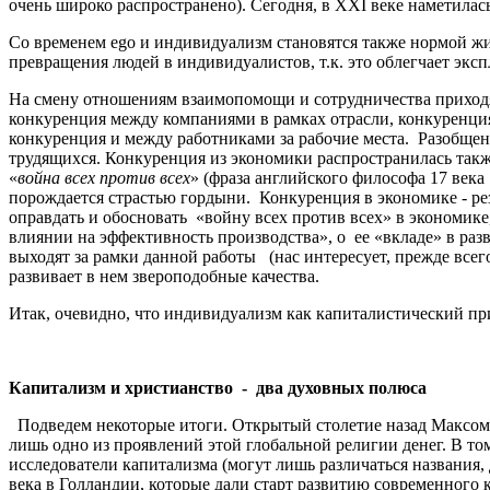
очень широко распространено). Сегодня, в XXI веке наметилас
Со временем ego и индивидуализм становятся также нормой ж
превращения людей в индивидуалистов, т.к. это облегчает эк
На смену отношениям взаимопомощи и сотрудничества прихо
конкуренция между компаниями в рамках отрасли, конкуренция 
конкуренция и между работниками за рабочие места. Разобщен
трудящихся. Конкуренция из экономики распространилась такж
«
война всех против всех
» (фраза английского философа 17 века
порождается страстью гордыни. Конкуренция в экономике - ре
оправдать и обосновать «войну всех против всех» в экономик
влиянии на эффективность производства», о ее «вкладе» в раз
выходят за рамки данной работы (нас интересует, прежде всег
развивает в нем звероподобные качества.
Итак, очевидно, что индивидуализм как капиталистический п
Капитализм и христианство - два духовных полюса
Подведем некоторые итоги. Открытый столетие назад Максом В
лишь одно из проявлений этой глобальной религии денег. В то
исследователи капитализма (могут лишь различаться названия, 
века в Голландии, которые дали старт развитию современного 