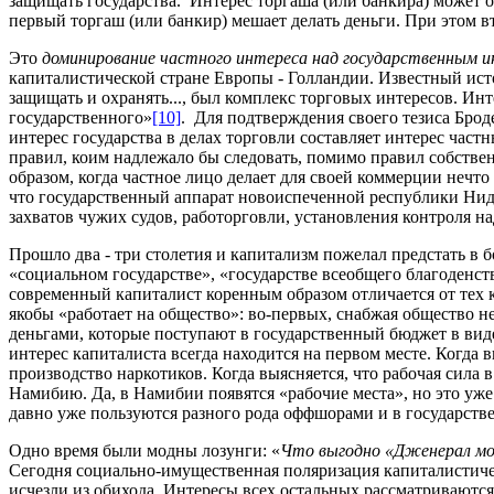
защищать государства. Интерес торгаша (или банкира) может о
первый торгаш (или банкир) мешает делать деньги. При этом в
Это
доминирование частного интереса над государственным ин
капиталистической стране Европы - Голландии. Известный ис
защищать и охранять..., был комплекс торговых интересов. Инт
государственного»
[10]
. Для подтверждения своего тезиса Брод
интерес государства в делах торговли составляет интерес част
правил, коим надлежало бы следовать, помимо правил собствен
образом, когда частное лицо делает для своей коммерции нечто п
что государственный аппарат новоиспеченной республики Нид
захватов чужих судов, работорговли, установления контроля 
Прошло два - три столетия и капитализм пожелал предстать в 
«социальном государстве», «государстве всеобщего благоденст
современный капиталист коренным образом отличается от тех 
якобы «работает на общество»: во-первых, снабжая общество н
деньгами, которые поступают в государственный бюджет в в
интерес капиталиста всегда находится на первом месте. Когда 
производство наркотиков. Когда выясняется, что рабочая сила в
Намибию. Да, в Намибии появятся «рабочие места», но это уже 
давно уже пользуются разного рода оффшорами и в государстве
Одно время были модны лозунги: «
Что выгодно «Дженерал мот
Сегодня социально-имущественная поляризация капиталистичес
исчезли из обихода. Интересы всех остальных рассматриваются