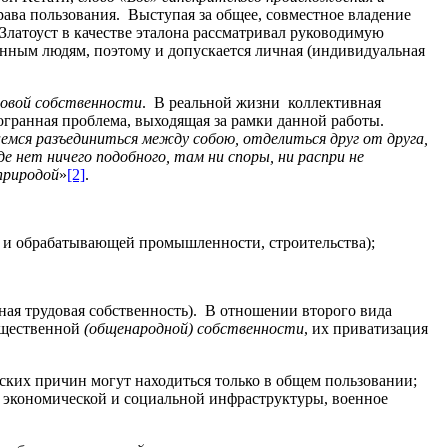
ва пользования. Выступая за общее, совместное владение
Златоуст в качестве эталона рассматривал руководимую
менным людям, поэтому и допускается личная (индивидуальная
довой собственности
. В реальной жизни коллективная
огранная проблема, выходящая за рамки данной работы.
раемся разъединиться между собою, отделиться друг от друга,
де нет ничего подобного, там ни споры, ни распри не
природой
»
[2]
.
ей и обрабатывающей промышленности, строительства);
ная трудовая собственность). В отношении второго вида
общественной
(общенародной) собственности
, их приватизация
ских причин могут находиться только в общем пользовании;
ы экономической и социальной инфраструктуры, военное