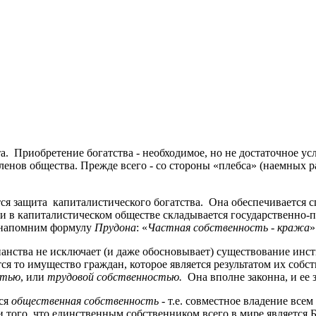
а. Приобретение богатства - необходимое, но не достаточное у
ленов общества. Прежде всего - со стороны «плебса» (наемных р
ся защита капиталистического богатства. Она обеспечивается с
 в капиталистическом обществе складывается государственно-пра
з напомним формулу
Прудона
: «
Частная собственность - кража
»
ианства не исключает (и даже обосновывает) существование инст
ся то имущество граждан, которое является результатом их собст
стью
, или
трудовой собственностью.
Она вполне законна, и ее
тся
общественная собственность
- т.е. совместное владение вс
того, что единственным собственником всего в мире является Б