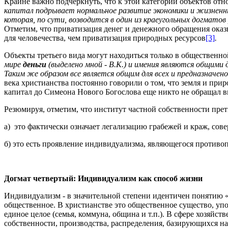
Крайне важно подчеркнуть, что к этой категории объектов отн
капитал подрывает нормальное развитие экономики и жизненны
которая, по сути, возводится в один из краеугольных догматов 
Отметим, что приватизация денег и денежного обращения оказ
для человечества, чем приватизация природных ресурсов
[3]
.
Объекты третьего вида могут находиться только в общественно
мире
деньги
(выделено мной - В.К.) и имения являются общими 
Таким же образом все является общим для всех и предназначено
века христианства постоянно говорили о том, что земля и прир
капитал до Симеона Нового Богослова еще никто не обращал
Резюмируя, отметим, что институт частной собственности прет
а) это фактически означает легализацию грабежей и краж, со
б) это есть проявление индивидуализма, являющегося противо
Догмат четвертый: Индивидуализм как способ жизни
Индивидуализм - в значительной степени идентичен понятию «
общественное. В христианстве это общественное существо, уп
единое целое (семья, коммуна, община и т.п.). В сфере хозяй
собственности, производства, распределения, базирующихся н