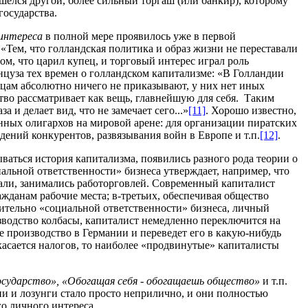
шелся другой, более сильный торгаш (или банкир), которому
государства.
 интереса
в полной мере проявилось уже в первой
«Тем, что голландская политика и образ жизни не переставали
том, что царил купец, и торговый интерес играл роль
нцуза тех времен о голландском капитализме: «В Голландии
упцам абсолютно ничего не приказывают, у них нет иных
тво рассматривает как вещь, главнейшую для себя.
Таким
 и делает вид, что не замечает сего...»
[11]
. Хорошо известно,
ных олигархов на мировой арене: для организации пиратских
адений конкурентов
, развязывания войн в Европе и т.п.
[12]
.
ываться история капитализма, появились разного рода теории о
иальной ответственности» бизнеса утверждает, например, что
вали, занимались работорговлей. Современный капиталист
жданам рабочие места; в-третьих, обеспечивая общество
тельно «социальной ответственности» бизнеса, личный
изводство колбасы, капиталист немедленно переключится на
ое производство в Германии и переведет его в какую-нибудь
 касается налогов, то наиболее «продвинутые» капиталисты
осударство», «Обогащая себя - обогащаешь общество»
и т.п.
ии и лозунги стало просто неприлично, и они полностью
о личного интереса.