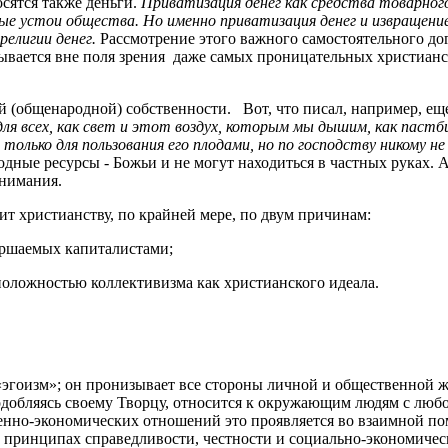
осятся также деньги.
Приватизация денег как средства товарного
е устои общества. Но именно приватизация денег и извращение
религии денег.
Рассмотрение этого важного самостоятельного до
ывается вне поля зрения даже самых проницательных христианс
й (общенародной) собственности. Вот, что писал, например, ещ
для всех, как свет и этот воздух, которым мы дышим, как пастби
 только для пользования его плодами, но по господству никому 
одные ресурсы - Божьи и не могут находиться в частных руках. 
 внимания.
ит христианству, по крайней мере, по двум причинам:
вершаемых капиталистами;
положностью коллективизма как христианского идеала.
эгоизм»; он пронизывает все стороны личной и общественной ж
одобляясь своему Творцу, относится к окружающим людям с любо
ственно-экономических отношений это проявляется во взаимной 
а принципах справедливости, честности и социально-экономическ