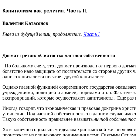
Капитализм как религия. Часть
II
.
Валентин Катасонов
Глава из будущей книги, продолжение.
Часть I
Догмат третий: «Святость» частной собственности
По большому счету, этот догмат производен от первого догмат
богатство надо защищать от посягательств со стороны других ч
одного капиталиста посягает другой капиталист.
Однако главной функцией современного государства оказывает
учреждениями, полицией и армией, тюрьмами и т.п. Фактически
экспроприаций, которые осуществляют капиталисты. Еще ра
Иногда говорят, что экономическая и правовая доктрина христ
уточнение. Под частной собственностью в данном случае имеет
Такую собственность правильнее называть
личной собственно
Хотя конечно социальным идеалом христианской жизни являе
проистекает из одинакового понимания всеми Святыми Отцами 