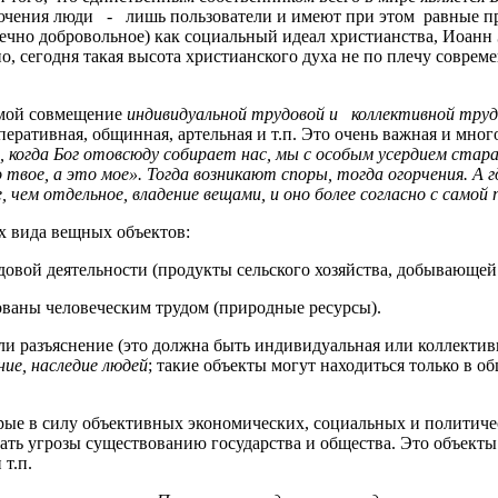
чения люди - лишь пользователи и имеют при этом равные пра
ечно добровольное) как социальный идеал христианства, Иоанн 
но, сегодня такая высота христианского духа не по плечу совре
имой совмещение
индивидуальной трудовой и
коллективной тру
еративная, общинная, артельная и т.п. Это очень важная и мног
мя, когда Бог отовсюду собирает нас, мы с особым усердием ста
 твое, а это мое». Тогда возникают споры, тогда огорчения. А г
, чем отдельное, владение вещами, и оно
более согласно
с самой 
х вида вещных объектов:
трудовой деятельности (продукты сельского хозяйства, добывающ
дованы человеческим трудом (природные ресурсы).
ли разъяснение (это должна быть индивидуальная или коллектив
ие, наследие людей
; такие объекты могут находиться только в 
орые в силу объективных экономических, социальных и политиче
вать угрозы существованию государства и общества. Это объект
т.п.