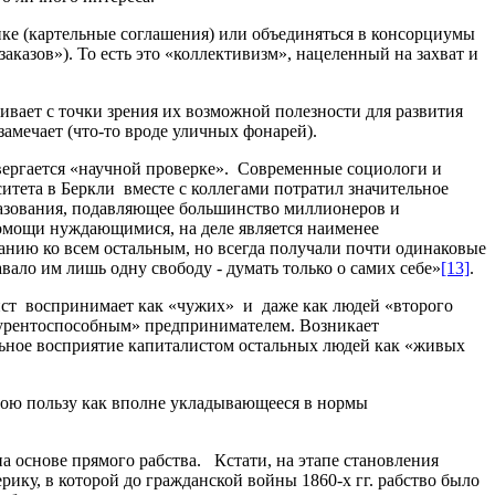
ке (картельные соглашения) или объединяться в консорциумы
казов»). То есть это «коллективизм», нацеленный на захват и
вает с точки зрения их возможной полезности для развития
замечает (что-то вроде уличных фонарей).
вергается «научной проверке». Современные социологи и
тета в Беркли вместе с коллегами потратил значительное
бразования, подавляющее большинство миллионеров и
помощи нуждающимися, на деле является наименее
анию ко всем остальным, но всегда получали почти одинаковые
вало им лишь одну свободу - думать только о самих себе»
[13]
.
лист воспринимает как «чужих» и даже как людей «второго
курентоспособным» предпринимателем.
Возникает
льное восприятие капиталистом остальных людей как «живых
вою пользу как вполне укладывающееся в нормы
а основе прямого рабства. Кстати, на этапе становления
ику, в которой до гражданской войны 1860-х гг. рабство было