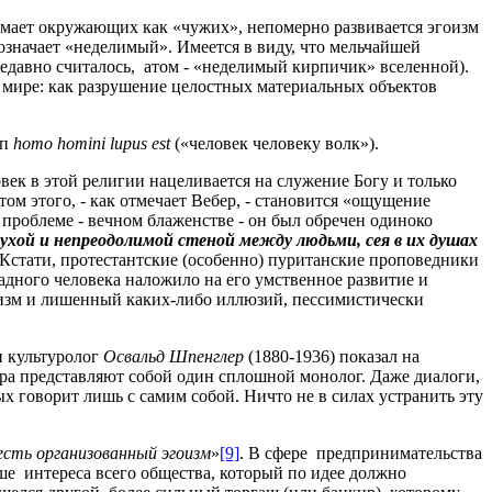
имает окружающих как «чужих», непомерно развивается эгоизм
 означает «неделимый». Имеется в виду, что мельчайшей
недавно считалось, атом - «неделимый кирпичик» вселенной).
 мире: как разрушение целостных материальных объектов
ип
homo
homini lupus est
(«человек человеку волк»).
век в этой религии нацеливается на служение Богу и только
ом этого, - как отмечает Вебер, - становится «ощущение
роблеме - вечном блаженстве - он был обречен одиноко
лухой и непреодолимой стеной между людьми, сея в их душах
 Кстати, протестантские (особенно
) пуританские проповедники
ападного человека наложило на его умственное развитие и
лизм и лишенный каких-либо иллюзий, пессимистически
и культуролог
Освальд Шпенглер
(1880-1936) показал на
а представляют собой один сплошной монолог. Даже диалоги,
 говорит лишь с самим собой. Ничто не в силах устранить эту
сть организованный эгоизм
»
[9]
. В сфере предпринимательства
ше интереса всего общества, который по идее должно