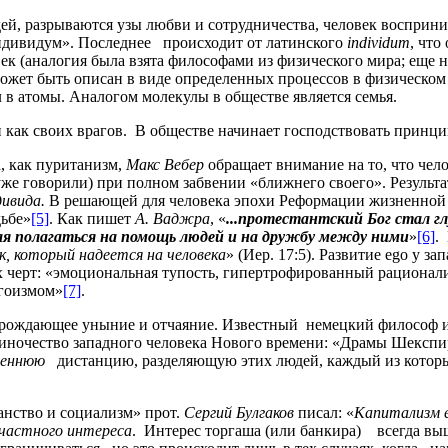
дей, разрываются узы любви и сотрудничества, человек восприн
индивидум». Последнее происходит от латинского
individum
, что
ек (аналогия была взята философами из физического мира; еще 
ожет быть описан в виде определенных процессов в физическом
л в атомы. Аналогом молекулы в обществе является семья.
как своих врагов. В обществе начинает господствовать принц
, как пуританизм,
Макс Вебер
обращает внимание на то, что чело
же говорили) при полном забвении «ближнего своего». Результат
ивида.
В решающей для человека эпохи Реформации жизненной п
дьбе»
[5]
. Как пишет
А. Ваджра
, «
...протестантский Бог стал г
гая полагаться на помощь людей и на дружбу между ними
»
[6]
.
к, который надеется на человека
» (Иер. 17:5). Развитие ego у з
х черт: «эмоциональная тупость, гипертрофированный рациона
эгоизмом»
[7]
.
порождающее уныние и отчаяние. Известный немецкий философ 
ночество западного человека Нового времени: «Драмы Шекспир
реннюю
дистанцию, разделяющую этих людей, каждый из которых
анство и социализм» прот.
Сергий Булгаков
писал: «
Капитализм е
 частного интереса
. Интерес торгаша (или банкира) всегда вы