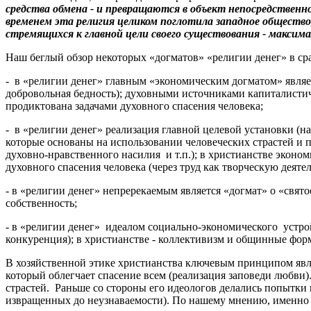
средства обмена - и превращаются в объект непосредственно
временем эта религия целиком поглотила западное общество
стремящихся к главной цели своего существования - максим
Наш беглый обзор некоторых «догматов» «религии денег» в сра
- в «религии денег» главным «экономическим догматом» являетс
добровольная бедность); духовными источниками капиталистич
продиктована задачами духовного спасения человека;
- в «религии денег» реализация главной целевой установки (н
которые основаны на использовании человеческих страстей и 
духовно-нравственного насилия и т.п.);
в христианстве экономи
духовного спасения человека (через труд как творческую деятел
- в «религии денег» непререкаемым является «догмат» о «свят
собственность;
- в «религии денег» идеалом социально-экономического устрой
конкуренция); в христианстве - коллективизм и общинные фор
В хозяйственной этике христианства ключевым принципом являе
который облегчает спасение всем (реализация заповеди любви)
страстей. Раньше со стороны его идеологов делались попытки 
извращенных до неузнаваемости). По нашему мнению, именно 