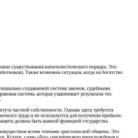
словие существования капиталистического порядка. Это
аботников). Также возможна ситуация, когда на богатство
пециально создаваемой система законов, судебными
вовая система, которая узаконивает результаты тех
.
итута частной собственности. Однако здесь требуется
венного труда и не используется для получения прибыли.
 защита должна быть важной функцией государства.
ем имуществом всеми членами христианской общины. Это
ог. Кстати,
слово «Бог» санскритского происхождения и