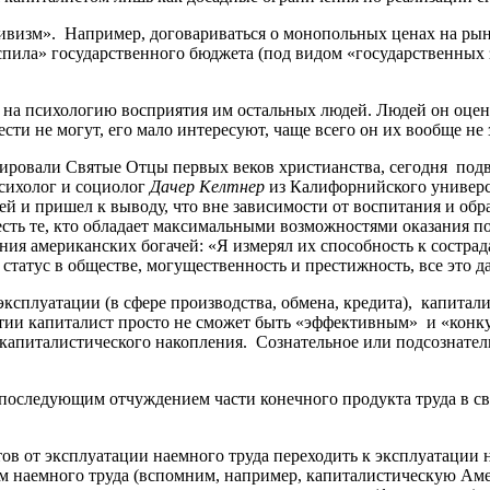
ивизм». Например, договариваться о монопольных ценах на рын
пила» государственного бюджета (под видом «государственных за
на психологию восприятия им остальных людей. Людей он оцени
ти не могут, его мало интересуют, чаще всего он их вообще не 
лировали Святые Отцы первых веков христианства, сегодня под
сихолог и социолог
Дачер Келтнер
из Калифорнийского универси
ей и пришел к выводу, что вне зависимости от воспитания и о
есть те, кто обладает максимальными возможностями оказания 
ния американских богачей: «Я измерял их способность к сострад
статус в обществе, могущественность и престижность, все это да
 эксплуатации (в сфере производства, обмена, кредита), капита
ятии капиталист просто не сможет быть «эффективным» и «кон
 капиталистического накопления. Сознательное или подсознате
 последующим отчуждением части конечного продукта труда в с
ов от эксплуатации наемного труда переходить к эксплуатации н
м наемного труда (вспомним, например, капиталистическую Амер