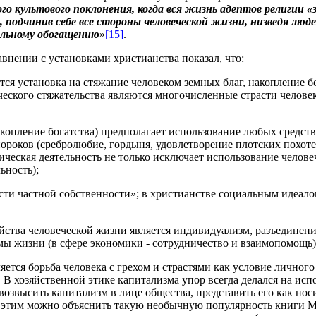
го культового поклонения, когда вся жизнь адептов религии «
, подчинив себе все стороны человеческой жизни, низведя лю
альному обогащению
»
[15]
.
внении с установками христианства показал, что:
я установка на стяжание человеком земных благ, накопление бога
еского стяжательства являются многочисленные страсти человек
акопление богатства) предполагает использование любых средст
пороков (сребролюбие, гордыня, удовлетворение плотских похот
ческая деятельность не только исключает использование человеч
ьность);
ости частной собственности»; в христианстве социальным идеало
ства человеческой жизни является индивидуализм, разъединение
мы жизни (в сфере экономики - сотрудничество и взаимопомощь)
тся борьба человека с грехом и страстями как условие личного 
. В хозяйственной этике капитализма упор всегда делался на ис
возвысить капитализм в лице общества, представить его как нос
этим можно объяснить такую необычную популярность книги Мак