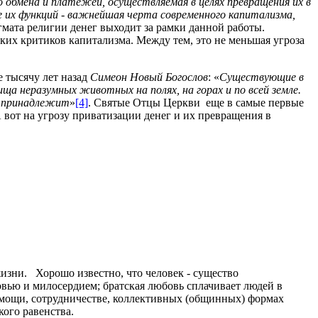
 обмена и платежей, осуществляемая в целях превращения их в
 их функций - важнейшая черта современного капитализма,
гмата религии денег выходит за рамки данной работы.
ких критиков капитализма. Между тем, это не меньшая угроза
е тысячу лет назад
Симеон Новый Богослов
: «
Существующие в
ща неразумных животных на полях, на горах и по всей земле.
не принадлежит
»
[4]
. Святые Отцы Церкви еще в самые первые
А вот на угрозу приватизации денег и их превращения в
изни. Хорошо известно, что человек - существо
вью и милосердием; братская любовь сплачивает людей в
помощи, сотрудничестве, коллективных (общинных) формах
ого равенства.