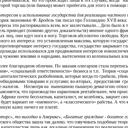
граничиваться, но это происходит лишь в тех случаях, когда на
торой торгаш (или банкир) может прибегать для этого к помощи 
тересом и использование государства для реализации частного
торик экономики
Ф. Бродель
так писал про Голландию XVII века: 
ересы эти распоряжались всем, все захлестывали... Дело было в 
ель приводит (помимо других доказательств) мнение одного фра
ных лиц, они идут нога в ногу. Торговля абсолютно свободна. К
ного их интереса: это установленная максима, которую государс
ротиворечащее интересу государства, государство закрывает глаза
ерланды использовался для продвижения интересов новоиспечен
над чужими землями и народами, вытеснения из колониальных вл
более благородном обличии. По заказам олигархов стала перепис
вия», «социальной ответственности» бизнеса и т.п. Теория «соц
капиталистических разбойников, которые когда-то грабили, уби
еобходимыми товарами и услугами; во-вторых, предоставляя гра
иде налогов. Несмотря на нынешнюю пышную демагогию относи
выясняется, что производство наркотиков рентабельнее, чем про
 Африке почти бесплатная, капиталист, не колеблясь, закроет св
будет вариант не «наемного», а «классического» рабства. А что
нную казну ничего не платят.
орс», то выгодно и Америке», «Богатые граждане - богатое г
кого общества зашла так далеко, что озвучивать подобные теор
 капиталистом лишь как досадные ограничения по реализации ег