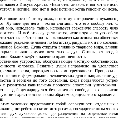
ля нашего Иисуса Христа: «Ваш отец диавол, и вы хотите исп
устоял в истине, ибо нет в нём истины; когда говорит он ложь
ё, и люди осознáют эту ложь, и потому «откровение» лукавого 
ют. Лучшее для него – когда считают, что его вообще нет. 
й мир, исподволь, тайно, использует греховную слабость челов
богатства. И всё это осуществляется, используя частную собс
что частная собственность – экономическая основа зла обществен
ождает разделение людей по богатству, разделяя их и по сослов
конов Божиих. Душа открыта влиянию тварного мира, влияни
открыта влиянию духов нечистых – духа Сатаны, от воздей
онов Божиих ведёт к падению нравственности.
арственное устройство, обслуживающее частную собственность
онности человека. Развитие души направлено на удовлетвор
, стяжательства, порождая весь сомн греховности. Процессы а
воспитания и формирования человеческих душ в направлении у
льства и эгоизма до того состояния, когда подавляются устр
о с развитием капитализма процессы апостасии уничтожили
сть людей декларируется безграничная свобода всех вероисп
сутствии христианства таким образом официально открывается с
ий.
 этих условиях представляет собой совокупность отдельных 
вания, потребительскими интересами, государственным языко
зла, дух лукавого довёл до разделения на отдельные неза