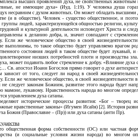
комплекса высших проявлений духа, не свойственных животным
вные, не имеющие духа» (Иуд. 1:19). У человека душа гора
 дух несравним с духом животных. Он может обладать высшими д
тве (и в обществе). Человек - существо общественное, и поэт
 группы людей, характеризующейся общностью религии, культуры
 трудовой и культурной деятельности исповедует Христа и сле
направлены к деланию добра, и, значит совпадают с стремлен
у. Если же человеческое общество в своей жизнедеятельност
не выполнимы, то такое общество будет управляемо врагом род
твенного состояния людей в таком обществе будет лукавый, и
удовлетворение низших потребностей плоти и производства зла
духа, может подавить любое стремление к добру. «Влияние духа
… Св. апостол Иоанн Богослов прямо говорит о духе антихриста» 
 зависит от того, следует ли народ в своей жизнедеятельнос
. Если же человеческое общество, в своей жизнедеятельности в
не следует законам Божиим, развитие этого народа будет нап
ю мамоне, лукавому. Нравственность народа во многом определ
тся управлением духа сатаны.
ределяют исторические процессы развития: «Бог – творец 
ожные нравственные законы» (Игумен Исайя) [2]. История разви
ха Божия (Православие – (Пр)) или духа сатаны (анти Пр).
сударства
то общественная форма собственности (ОС) или частная форм
дарства (и социальные условия жизни народа) во многом о