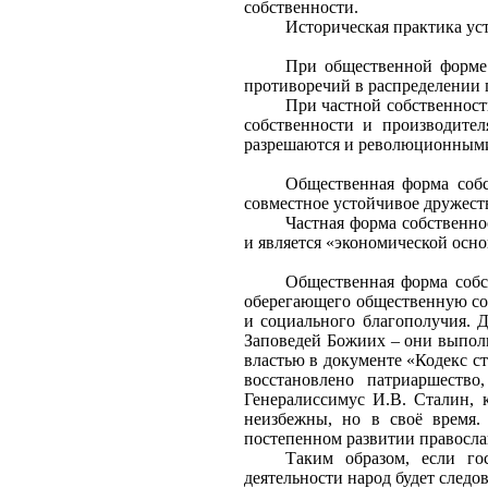
собственности.
Историческая практика ус
При общественной форме 
противоречий в распределении
При частной собственност
собственности и производител
разрешаются и революционными
Общественная форма собс
совместное устойчивое дружест
Частная форма собственно
и является «экономической осно
Общественная форма собс
оберегающего общественную соб
и социального благополучия. 
Заповедей Божиих – они выполн
властью в документе «Кодекс ст
восстановлено патриаршеств
Генералиссимус И.В. Сталин, 
неизбежны, но в своё время
постепенном развитии правосла
Таким образом, если го
деятельности народ будет следо