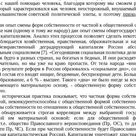
 с нашей помощью человека, благодаря которому мы сможем р
оторый характеризовался как человек неосторожный, внушаемы
ольшинством советской политической элиты, и поэтому
прихо
 опыт смены форм собственности от частной к общественной с
е нам (одному и тому же народу) дан опыт смены общегосударс
 капитализмом. Анализ этих процессов позволяет сделать неко
людается хозяйственная, нравственная, образовательная и н
 безнравственный деградирующий капитализм России абс
ьным социализмом [7]. «Сегодняшняя социальная политика дели
 будто в разных странах, на богатых и бедных. И они расходят
чательно, но мы уже на краю пропасти. От тела народа «вни
 результате реформ в России образовалось «социальное дно», с
 В состав его входят нищие, бездомные, беспризорные дети. Бо
бразование, а 6 % - высшее. Такого «дна» не было нигде за вс
имеющего материальную основу, - общественную форму собст
но.
, историческая практика показывает, что частная форма собст
ной, неконкурентоспособна с общественной формой собственно
мы собственности по отношению к общественной собственности.
обнаруживается строгая корреляция между выбранной госу
ой им материальной основой: если для общественной ф
т.е. общество Православного вероисповедания (Пр, ОС), то д
ти Пр, ЧС). Если при частной собственности будет Православн
ная капиталистическая Россия). Капитализм уничтожит христиа