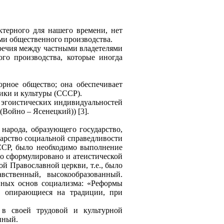
ктерного для нашего времени, нет
ми общественного производства.
речия между частными владетелями
ого производства, которые иногда
рное общество; она обеспечивает
ики и культуры (СССР).
о эгоистических индивидуальностей
(Войно – Ясенецкий)) [3].
народа, образующего государство,
дарство социальной справедливости
СССР, было необходимо выполнение
ло сформулировано и атеистической
й Православной церкви, т.е., было
вственный, высокообразованный.
енных основ социализма: «Реформы
, опирающиеся на традиции, при
 в своей трудовой и культурной
нный.