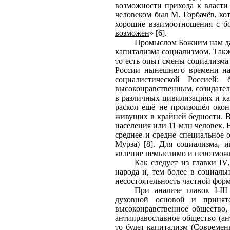
возможности прихода к власти
человеком был М. Горбачёв, к
хорошие взаимоотношения с б
возможен
» [6].
Промыслом Божиим нам дан
капитализма социализмом. Такж
то есть опыт смены социализма
России нынешнего времени наб
социалистической Россией:
высоконравственным, созидател
в различных цивилизациях и как
раскол ещё не произошёл окон
живущих в крайней бедности. В
населения или 11 млн человек.
среднее и средне специальное о
Мурза) [8]. Для социализма, 
явление немыслимо и невозмож
Как следует из главки
IV
народа и, тем более в социаль
несостоятельность частной фор
При анализе главок
I
-
III
духовной основой и принят
высоконравственное общество, 
антиправославное общество (ан
то будет капитализм (Современ