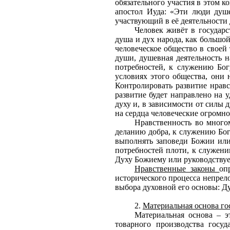
обязательного участия в этом 
апостол Иуда: «Эти люди душе
участвующий в её деятельности
Человек живёт в государс
душа и дух народа, как большой
человеческое общество в своей
души, душевная деятельность 
потребностей, к служению Бог
условиях этого общества, они 
Контролировать развитие нравс
развитие будет направлено на 
духу и, в зависимости от силы 
на сердца человеческие огромно;
Нравственность во многом
деланию добра, к служению Богу
выполнять заповеди Божии или 
потребностей плоти, к служени
Духу Божиему или руководствуе
Нравственные законы
оп
исторического процесса непрел
выбора духовной его основы: Ду
2.
Материальная основа го
Материальная основа – э
товарного производства госу