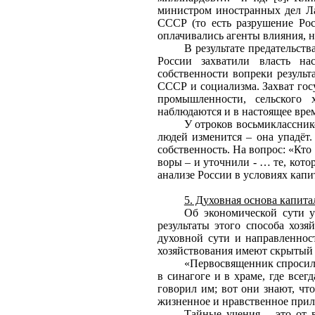
министром иностранных дел Ла
СССР (то есть разрушение Рос
оплачивались агенты влияния, на
В результате предательст
России захватили власть нас
собственности вопреки резуль
СССР и социализма. Захват гос
промышленности, сельского х
наблюдаются и в настоящее врем
У отроков восьмикласснико
людей изменится – она упадёт.
собственность. На вопрос: «Кто 
воры – и уточнили - … те, кот
анализе России в условиях капи
5. Духовная основа капита
Об экономической сути у
результаты этого способа хозя
духовной сути и направленнос
хозяйствования имеют скрытый х
«Первосвященник спросил 
в синагоге и в храме, где все
говорил им; вот они знают, чт
жизненное и нравственное при
Тайные учения – это от в