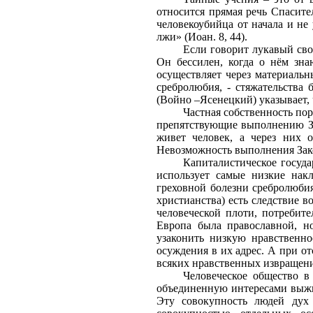
относится прямая речь Спасите
человекоубийца от начала и не 
лжи» (Иоан. 8, 44).
Если говорит лукавый сво
Он бессилен, когда о нём зна
осуществляет через материальны
сребролюбия, - стяжательства 
(Войно –Ясенецкий) указывает, 
Частная собственность пор
препятствующие выполнению За
живет человек, а через них 
Невозможность выполнения Зак
Капиталистическое госуд
использует самые низкие накл
греховной болезни сребролюбия
христианства) есть следствие 
человеческой плоти, потребите
Европа была православной, н
узаконить низкую нравственно
осуждения в их адрес. А при от
всяких нравственных извращен
Человеческое общество в
объединенную интересами выжи
Эту совокупность людей дух 