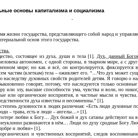
ьные основы капитализма и социализма
мя жизни государства, представляющего собой народ и управл
атериальной основ этого государства.
ства.
щество, состоящее из духа, души и тела [1].
Дух, данный Бого
еловека автономен, с одной стороны, в тварном мире, а с друг
твенном мире; но как и всё, он контролируется, фиксируется
всем частям (клеткам) тела – оживляет его. “…Что дух может сущ
по наследству духовных свойств родителей детям. Я говорю о 
быкновенно говорят, потому, что наследуются только основные
бру или злу, высшие способности ума, чувства и воли, но нико
ые или органические восприятия, и частные мысли и чувства.
ледственности духа известны и несомненны.” [1].
степень духовности в людях различная: «Есть люди духовные по 
юди – трава, есть и люди – ангелы…» [1].
 потере любви к Богу… Дух божий и дух сатаны действуют на 
, неуклонно развиваются в нём… Люди по духу сродные Богу Л
обре и любви» [1].
органических и чувственных восприятий, следов воспоминаний