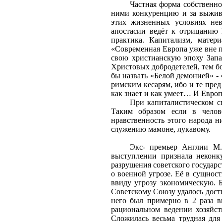
Частная форма собственно
ними конкуренцию и за выжива
этих жизненных условиях нев
апостасии ведёт к отрицанию 
практика. Капитализм, матер
«Современная Европа уже вне п
свою христианскую эпоху Запа
Христовых добродетелей, тем бо
бы назвать «Белой демонией» - 
римским кесарям, ибо и те пре
как знает и как умеет… И Европ
При капиталистическом с
Таким образом если в челове
нравственность этого народа н
служению мамоне, лукавому.
Экс- премьер Англии М.
выступлении признала неконк
разрушения советского государс
о военной угрозе. Её в сущнос
ввиду угрозу экономическую. 
Советскому Союзу удалось дост
него был примерно
в 2
раза в
рациональном ведении хозяйс
Сложилась весьма трудная для