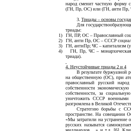
народ сменит частную форму со
(ГН, Пр, ОС) или (ГН, анти Пр, 
3.
Триады – основы госуда
Для государствообразующ
триады:
1)
ГН, ПР, ОС – Православный соц
2)
ГН, анти Пр, ОС – СССР социали
3)
ГН, антиПр; ЧС – капитализм (у
4)
ГН, Пр, ЧС – монархическая
триада).
4. Неустойчивые триады 2 и 4
В результате буржуазной
на общественную (ОС), при ате
православный русский народ
собственности экономическую 
собственности, за социальну
уничтожить СССР военными с
разгромлена в Великой Отечест
Стратегию борьбы с ССС
пространстве. На совещании О
«Мы затратили на устранение о
русских называтся самоокупа
миллиардов….» и т.д. [6]. К