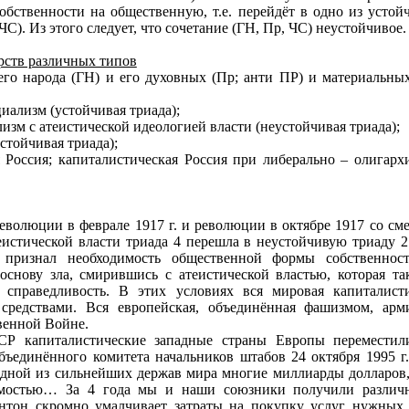
бственности на общественную, т.е. перейдёт в одно из устой
ЧС). Из этого следует, что сочетание (ГН, Пр, ЧС) неустойчивое.
рств различных типов
его народа (ГН) и его духовных (Пр; анти ПР) и материальн
иализм (устойчивая триада);
зм с атеистической идеологией власти (неустойчивая триада);
стойчивая триада);
 Россия; капиталистическая Россия при либерально – олигарх
 революции в феврале
1917 г
. и революции в октябре 1917 со с
истической власти триада 4 перешла в неустойчивую триаду 2
 признал необходимость общественной формы собственнос
основу зла, смирившись с атеистической властью, которая т
ю справедливость. В этих условиях вся мировая капиталист
редствами. Вся европейская, объединённая фашизмом, арм
венной Войне.
Р капиталистические западные страны Европы переместил
бъединённого комитета начальников штабов
24 октября
1995 г
дной из сильнейших держав мира многие миллиарды долларов, 
емостью… За 4 года мы и наши союзники получили различно
линтон скромно умалчивает затраты на покупку услуг нужны