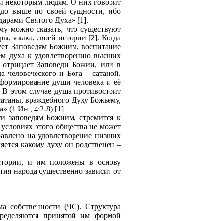
 и некоторым людям. О них говорит
здо выше по своей сущности, ибо
арами Святого Духа» [1].
ому можно сказать, что существуют
, языка, своей истории [2]. Когда
дует Заповедям Божиим, воспитание
ием духа к удовлетворению высших
и отрицает Заповеди Божии, или в
а человеческого и Бога – сатаной.
 формирование души человека и её
. В этом случае душа противостоит
 сатаны, враждебного Духу Божьему,
(1 Ин., 4:2-8) [1].
ти заповедям Божиим, стремится к
 условиях этого общества не может
равлено на удовлетворение низших
яется какому духу он родственен –
истории, и им положены в основу
тия народа существенно зависит от
а собственности (ЧС). Структура
пределяются принятой им формой