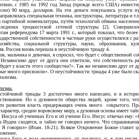
твии, с 1985 по 1992 год Запад (прежде всего США) инвести
сии) 90 млрд. долларов. На эти деньги покупались услуги н
правлялась специальная техника, инструкторы, литература и т.п.”
ва партийной номенклатуры, путём технологий обмана населения
ледники троцкистской сетевой структуры [2]. Совершилос
татам референдума
17 марта
1991 г
.
, который показал, что боле
ударственной собственности в частные руки осуществлялся с 
озяйства, социальной структуры, науки, образования, кул
я. Россия вновь перешла в неустойчивую триаду 4.
в, мальчика и девочки, я спросил, что будет с общественной с
 Независимо друг от друга они ответили, что собственность ра
будет у власти этого сообщества?». Так же независимо друг от д
орые много присвоили». О неустойчивости триады 4 уже было ск
тализма.
лизма.
стойчивой триады 3 достаточно много написано, и в истор
йствования. Но о духовности общества людей, кроме того, чт
ти развития власть придержащих очень много
сокрытого. Пр
арактер, сродни воровскому миру, а духовная основа имеет тайн
Иисуса об учениках Его и об учении Его. Иисус отвечал ему: «Я
гда Иудеи сходятся, и тайно не говорил ничего. Что спрашива
о Я говорил» (Иоан. 18-21). Всякое Откровение Божие ставит ц
ложение.
рага Бога и рода человеческого, от лукавого, и, в том числ