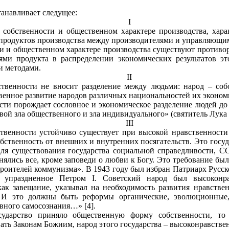
танавливает следущее:
I
собственности и общественном характере производства, хара
 продуктов производства между производителями и управляющи
и и общественном характере производства существуют противо
ями продукта в распределении экономических результатов эт
 методами.
II
твенности не вносит разделение между людьми: народ – собо
венное развитие народов различных национальностей их эконом
сти порождает сословное и экономическое разделение людей д
вой зла общественного и зла индивидуального» (святитель Лука 
III
твенности устойчиво существует при высокой нравственности 
ственность от внешних и внутренних посягательств. Это госу
Для существования государства социальной справедливости, 
ялись все, кроме заповеди о любви к Богу. Это требование бы
роителей коммунизма». В 1943 году был избран Патриарх Русско
о, упраздненное Петром
I
. Советский народ был высоконра
как завещание, указывал на необходимость развития нравств
. И это должны быть реформы органические, эволюционные
вного самосознания…» [4].
сударство приняло общественную форму собственности, то
вать Законам Божиим, народ этого государства – высоконравстве