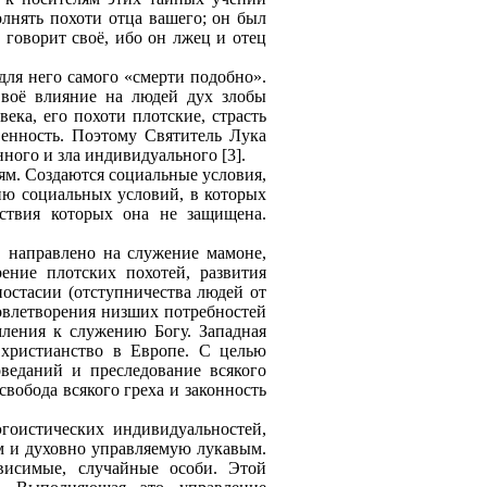
олнять похоти отца вашего; он был
, говорит своё, ибо он лжец и отец
для него самого «смерти подобно».
Своё влияние на людей дух злобы
ека, его похоти плотские, страсть
твенность. Поэтому Святитель Лука
ного и зла индивидуального [3].
иям. Создаются социальные условия,
ю социальных условий, в которых
ствия которых она не защищена.
, направлено на служение мамоне,
ение плотских похотей, развития
постасии (отступничества людей от
довлетворения низших потребностей
емления к служению Богу. Западная
 христианство в Европе. С целью
оведаний и преследование всякого
вобода всякого греха и законность
эгоистических индивидуальностей,
м и духовно управляемую лукавым.
висимые, случайные особи. Этой