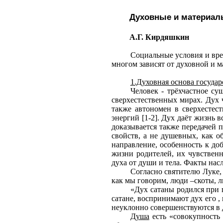
Духовные и материал
А.Г. Кирдяшкин
Социальные условия и вре
многом зависят от духовной и м
1.Духовная основа государ
Человек - трёхчастное су
сверхестественных мирах. Дух ч
также автономен в сверхестес
энергий [1-2]. Дух даёт жизнь 
доказывается также передачей 
свойств, а не душевных, как о
направление, особенность к до
жизни родителей, их чувственн
духа от души и тела. Факты нас
Согласно святителю Луке, 
как мы говорим, люди –скоты, л
«Дух сатаны родился при
сатане, воспринимают дух его 
неуклонно совершенствуются в д
Душа
есть «совокупность 