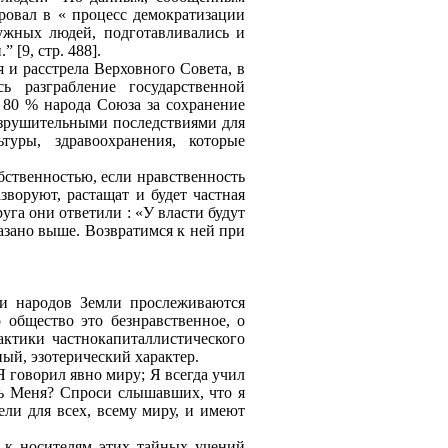
ровал в « процесс демократизации
ужных людей, подготавливались и
 [9, стр. 488].
 и расстрела Верховного Совета, в
ь разграбление государственной
е 80 % народа Союза за сохранение
разрушительными последствиями для
ьтуры, здравоохранения, которые
обственностью, если нравственность
зворуют, растащат и будет частная
руга они ответили : «У власти будут
азано выше. Возвратимся к ней при
ии народов Земли прослеживаются
о общество это безнравственное, о
актики частнокапиталлистического
ый, эзотерический характер.
 говорил явно миру; Я всегда учил
ешь Меня? Спроси слышавших, что я
ели для всех, всему миру, и имеют
е, к носителям этих тайных учений