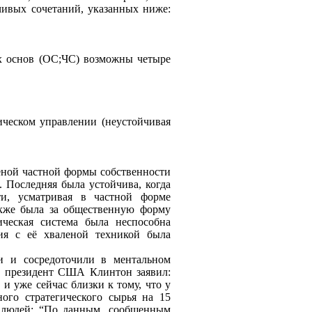
чивых сочетаний, указанных ниже:
ых основ (ОС;ЧС) возможны четыре
ическом управлении (неустойчивая
меной частной формы собственности
. Последняя была устойчива, когда
ти, усматривая в частной форме
акже была за общественную форму
ическая система была неспособна
ия с её хваленой техникой была
и и сосредоточили в ментальном
.
президент США Клинтон заявил:
и уже сейчас близки к тому, что у
го стратегического сырья на 15
х людей: “По данным, сообщенным