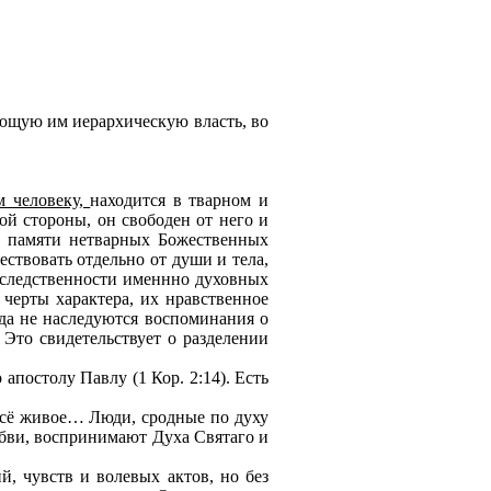
яющую им иерархическую власть, во
м человеку,
находится в тварном и
ой стороны, он свободен от него и
 в памяти нетварных Божественных
ествовать отдельно от души и тела,
наследственности именнно духовных
 черты характера, их нравственное
гда не наследуются воспоминания о
 Это свидетельствует о разделении
апостолу Павлу (1 Кор. 2:14). Есть
всё живое… Люди, сродные по духу
юбви, воспринимают Духа Святаго и
, чувств и волевых актов, но без