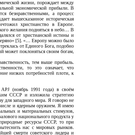
омической жизни, порождает между
альной экономической прибыли. В
ся безнравственными, а процесс
дает вышесказанное историческая
ничтожил христианство в Европе.
якого желания подняться в небо… В
алялся от христианской истины и
теряно» [5]. «… Европу можно было
отреклась от Единого Бога, подобно
ый может поклоняться своим богам,
равственность, тем выше прибыль.
твенности, то это означает, что
ение низких потребностей плоти, к
а
APJ
(ноябрь 1991 года) в своём
еским СССР и изложила стратегию
зу для западного мира. Я говорю не
 числе и ядерным оружием. Я имею
ральных и материальных стимулов,
валового национального продукта у
 природные ресурсы СССР, то при
вытеснить нас с мировых рынков.
йшей смерти советского лидера и