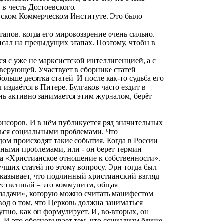
 в честь Достоевского.
евском Коммерческом Институте. Это было
тапов, когда его мировоззрение очень сильно,
исал на предыдущих этапах. Поэтому, чтобы в
ся с уже не марксистской интеллигенцией, а с
верующей. Участвует в сборнике статей
больше десятка статей. И после как-то судьба его
издаётся в Питере. Булгаков часто ездит
в
нь активно занимается этим журналом, берёт
понсоров. И в нём публикуется ряд значительных
аться социальными проблемами. Что
дом происходят такие события. Когда в России
льными проблемами, или - он берёт термин
рна «Христианское отношение к собственности».
лучших статей по этому вопросу. Эрн тогда был
доказывает, что подлинный христианский взгляд
щественный – это коммунизм, общая
 задачи», которую можно считать манифестом
вод о том, что Церковь должна заниматься
упно, как он формулирует. И, во-вторых, он
. И это обосновывает тем, что социализм ближе