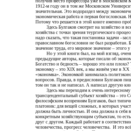
получив место профессора уже в Московском К
1912-м году он в том же Московском Универси
значительная. Это водораздел между экономич
экономическая работа и первая богословская. 
Потому что решается в этой книге именно проб
Здесь Булгаков смотрит на хозяйство и в
хозяйства с точки зрения теургического процес
надо сказать, что такая постановка задачи
–з
асл
православном богословии не был разработан. Б
значение труда, его мировое значение – этого у
Но у этой книги был, на мой взгляд, очен
предыдущие авторы, которые писали об эконом
Богатство и бедность – хорошо это или плохо? 
экономку – это XIX век, а мы живём уже в XX 
«экономка». Экономкой занималась политэконо
вопросов. Правда, в предисловии Булгаков пи
том он так и не написал. А написал другую к
Здесь мы переходим к очень интересному
трансцендентальный субъект хозяйства – это С
философским воззрениям Булгаков, был типичн
платоник: для вещей сложных, в которых участ
должна быть личностью. И она должна в себя вк
конкретным хозяйствующим субъектам, то есть 
друг с другом. Каждый работает в соответствии
человечества, прогресс человечества.
И это вс