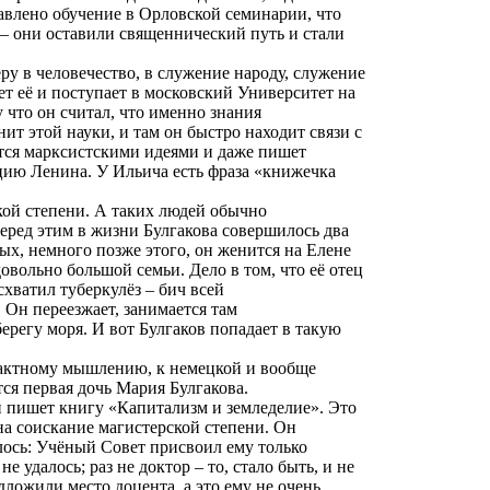
тавлено обучение в Орловской семинарии, что
– они оставили священнический путь и стали
еру в человечество, в служение народу, служение
ет её и поступает в московский Университет на
 что он считал, что именно знания
ит этой науки, и там он быстро находит связи с
ется марксистскими идеями и даже пишет
ию Ленина. У Ильича есть фраза «книжечка
кой степени. А таких людей обычно
 перед этим в жизни Булгакова совершилось два
орых, немного позже этого, он женится на Елене
овольно большой семьи. Дело в том, что её отец
схватил туберкулёз – бич всей
 Он переезжает, занимается там
берегу моря. И вот Булгаков попадает в такую
трактному мышлению, к немецкой и вообще
ся первая дочь Мария Булгакова.
н пишет книгу «Капитализм и земледелие». Это
на соискание магистерской степени. Он
илось: Учёный Совет присвоил ему только
 удалось; раз не доктор – то, стало быть, и не
ложили место доцента, а это ему не очень