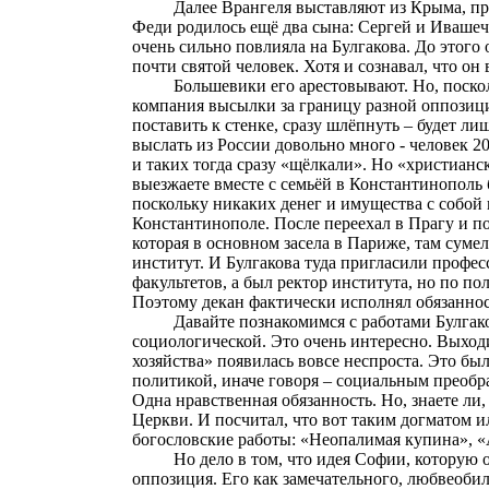
Далее Врангеля выставляют из Крыма, пр
Феди родилось ещё два сына: Сергей и
Ивашеч
очень сильно повлияла на Булгакова. До этого о
почти святой человек. Хотя и сознавал, что он
Большевики его арестовывают. Но, поскол
компания высылки за границу разной оппозици
поставить к стенке, сразу шлёпнуть – будет л
выслать из России довольно много - человек 20
и таких тогда сразу «щёлкали». Но «христиан
выезжаете вместе с семьёй в Константинополь 
поскольку никаких денег и имущества с собой в
Константинополе. После переехал в Прагу и п
которая в основном засела в Париже, там суме
институт. И Булгакова туда пригласили професс
факультетов, а был ректор института, но по п
Поэтому декан фактически исполнял обязаннос
Давайте познакомимся с работами Булгак
социологической. Это очень интересно. Выход
хозяйства» появилась вовсе неспроста. Это бы
политикой, иначе говоря – социальным преобра
Одна нравственная обязанность. Но, знаете ли
Церкви. И посчитал, что вот таким догматом ил
богословские работы: «Неопалимая купина», «
Но дело в том, что идея Софии, которую 
оппозиция. Его как замечательного, любвеобил