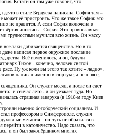
логия. Кстати он там уже говорит, что
где-то в стиле Бердяева написана. София там –
 может её пристроить. Что же такое София: это
шенно не нравится. А если София включена в
четвёртая ипостась – София. Это православная
этими трудностями мучился всю жизнь. Он массу
ов всё-таки добивается священства. Но
в
то
Он даже написал первое окружное послание
дарства. Всё изменилось, и он, будучи
атриарх Тихон - конечно, человек святой
–
в рясе.
Ну
уж коли вы этого так хотите – ладно».
лгаков написал именно в сюртуке, а не в рясе,
в священника. Он служит месяц, а после он едет
лето:
и сейчас лето - и он уезжает туда. Но
 началась страшная
заваруха
(в 1918-м году Киев
у.
устроили именно богоборческий социализм. И
но стал профессором в Симферополе, служил
 духовные метания – он чуть не обратился в
 перейти в католичество. Надо сказать, что
ась, и он был
закопёрщиком
многих