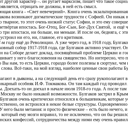
 другой характер –. он ругает марксизм,
пишет
что такое социо
является, отрицать не должны, в ней есть смысл.
ая книга - «Свет невечерний». Книга очень экзальтированная, 
акова возникают догматические трудности с Софией. Он никак не
то
тварное
, то этот очень низкий статус Софии, и это ему совер
четвёртая ипостась. Бог-Отец, Бог-Сын, Бог-Дух Святой,
и ещё 
но три ипостаси, ни больше, ни меньше. И после он, бедняга, с 
устроил ни его, ни, главное, его критиков.
м году ещё до Революции. А уже через год, в 1918 году, Булгак
овный собор 1917-1918 года, где Булгаков активно участвует. 
н на Соборе делает доклад, посвящённый проблеме Церкви и госу
вает у него благословения на священство. Но интересно, что п
Вы нам, то есть Церкви, гораздо более полезны в сюртуке, чем 
 слова. Всё-таки, на мой взгляд, наиболее ценные свои работы Бу
олагают в дьяконы, а на следующий день его сразу рукополагают 
шикарный особняк И.Ф.
Токмакова
. Он там каждый год проводил 
вы.
Доехать-то он доехал
в начале июля 1918-го года. А после там
 в Москву не было никакой возможности. Булгаков застрял в Крым
 Булгаков
очень критически
относился к большевикам, которые 
стественно, он встроился в некие белые структуры. Одновремен
 У него были метания: и просто физические –
есть
было нечего, и
 который ему мозги вправил, то не исключено, что он бы решился
ианских конфессий, сотрудничества между ними ему очень нравил