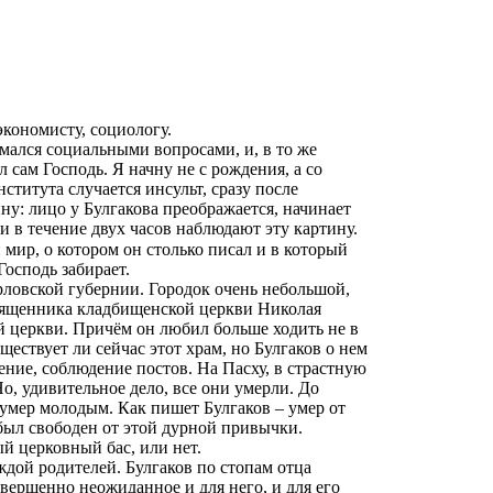
кономисту, социологу.
имался социальными вопросами, и, в то же
 сам Господь. Я начну не с рождения, а со
ститута случается инсульт, сразу после
ну: лицо у Булгакова преображается, начинает
и в течение двух часов наблюдают эту картину.
й мир, о котором он столько писал и в который
Господь забирает.
рловской губернии. Городок очень небольшой,
 священника кладбищенской церкви Николая
ой церкви. Причём он любил больше ходить не в
ществует ли сейчас этот храм, но Булгаков о нем
ние, соблюдение постов. На Пасху, в страстную
Но, удивительное дело, все они умерли. До
 умер молодым. Как пишет Булгаков – умер от
е был свободен от этой дурной привычки.
й церковный бас, или нет.
ждой родителей. Булгаков по стопам отца
овершенно неожиданное и для него, и для его