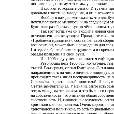
понравилось, потому что семья увеличилась: ро
Надо как-то кормить семью. И тут ему п
довольно известное заведение, и он выезжает в
Вообще я вам должен сказать, что для Бу
почти полностью менялось, и на следующем эт
Булгакове разобраться, нужно чётко понимать, 
Так вот, тогда уже он входит в новый сво
интеллигенцией верующей. Правда, не так ор
«Проблемы идеализма», составляет свой сборн
возносит: он, может быть неожиданно для себя
Питер, его ближайшим сотрудником и соредакт
бразды правления в свои руки.
И в 1905 году у него начинается ещё оди
Революция весь 1905 год, но журнал, тем
статей. Во-первых, статья Булгакова «Без пла
направленность на чисто личное, индивидуальн
происходит такая явная несправедливость, не 
Соловьёва - христианской политикой. После, в
Статья замечательная. У меня на сайте есть за
очень молодым человеком, и это была его перв
на собственность – это именно общая собствен
собственность. И, наконец, в следующем, сен
христианского социализма. Очень хорошая стат
христианской политикой, то есть социальными 
делает вывод, что социальным строем наиболее