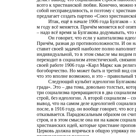
всего к христианской любви. Конечно, можно м
собой несправедливость, и поэтому с христианс
предлагает создать партию «Союз христианско
Итак, ещё в начале 1906 года Булгаков – 
м году всё меняется. Причём меняется всё опя
– надо всё время за Булгакова додумывать, что
Он говорит, что если у капитализма идео
Причём,
разная
до противоположности. И он на
ставит своей задачей наиболее полно наполнит
индивидуальной, то в этом смысле мы видим п
переходит в социализм атеистический, связанн
своей работе 1906 года «Карл Маркс как религ
богоборчество. Но может быть и третий вид с
что это вполне возможно, и это – правильный 
Следующий кульбит идеологии Булгакова 
града». Это – два тома, довольно толстых, кот
три социализма превращаются в два социализ
строй, без идеологии. А второй социализм – 
вывод, что на самом деле идеологией социализ
после, в 1916 году, он вообще говорит, что вс
отказывается. Парадоксальным образом он счи
строя, и в этом смысле она ни на каком социа
христианских идей, которые христиане пропов
Церковь должна впрячься в общую упряжку по 