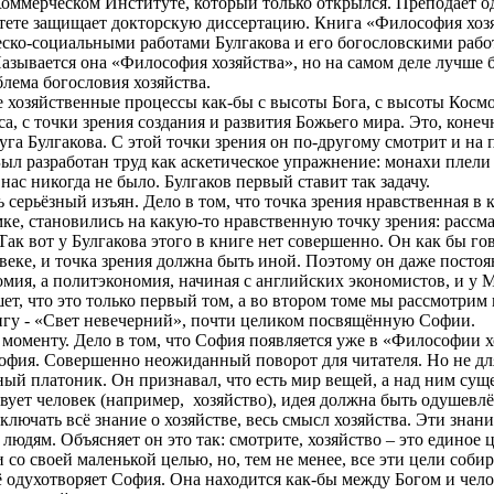
оммерческом Институте, который только открылся. Преподаёт о
тете защищает докторскую диссертацию. Книга «Философия хозяй
еско-социальными работами Булгакова и его богословскими работ
Называется она «Философия хозяйства», но на самом деле лучше б
лема богословия хозяйства.
се хозяйственные процессы как-бы с высоты Бога, с высоты Космо
са, с точки зрения создания и развития Божьего мира. Это, коне
уга Булгакова. С этой точки зрения он по-другому смотрит и на 
ыл разработан труд как аскетическое упражнение: монахи плели
 нас никогда не было. Булгаков первый ставит так задачу.
ь серьёзный изъян. Дело в том, что точка зрения нравственная в
ке, становились на какую-то нравственную точку зрения: рассма
Так вот у Булгакова этого в книге нет совершенно. Он как бы го
веке, и точка зрения должна быть иной. Поэтому он даже постоя
мия, а политэкономия, начиная с английских экономистов, и у
М
шет, что это только первый том, а во втором томе мы рассмотри
нигу - «Свет невечерний», почти целиком посвящённую Софии.
 моменту. Дело в том, что София появляется уже в «Философии х
офия. Совершенно неожиданный поворот для читателя. Но не для
ый платоник. Он признавал, что есть мир вещей, а над ним суще
вует человек (например,
хозяйство), идея должна быть одушевлё
лючать всё знание о хозяйстве, весь смысл хозяйства. Эти знани
людям. Объясняет он это так: смотрите, хозяйство – это единое 
 со своей маленькой целью, но, тем не менее, все эти цели соби
ё одухотворяет София. Она находится как-бы между Богом и чело