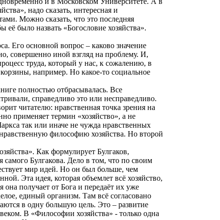
дновременно и в Московском Университете. А в
ства», надо сказать, интересная и
ами. Можно сказать, что это последняя
ы её было назвать «Богословие хозяйства».
са. Его основной вопрос – каково значение
чно, совершенно иной взгляд на проблему. И,
процесс труда, который у нас, к сожалению, в
 корзины, например. Но какое-то социальное
 книге полностью отбрасывалась. Все
тривали, справедливо это или несправедливо.
ворит читателю: нравственная точка зрения на
нно применяет термин «хозяйство», а не
аркса
так или иначе не чужда нравственных
м нравственную философию хозяйства. Но второй
озяйства». Как формулирует Булгаков,
 самого Булгакова. Дело в том, что по своим
ствует мир идей. Но он был больше, чем
нной. Эта идея, которая объемлет всё хозяйство,
я она получает от Бога и передаёт их уже
целое, единый организм. Там всё согласовано
раются в одну большую цель. Это – развитие
веком. В «Философии хозяйства» - только одна