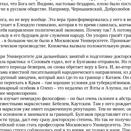
тал, что Бога нет. Видимо, настолько бездарно, плохо было пос
огие в русском обществе. Например, Чернышевский, Добролюбов 
Бога, но не веру вообще. Эта вера трансформировалась у него в в
тупает в Елецкую гимназию, которая в то время славилась, конча
себя направление политической экономии. Почему так? А потому
ьзу в его будущем деле служения народу. Он упорно грызёт гран
ка - в большом числе были в Московском Университете. Проника
ическом производстве. Книжечка вызвала положительную реакц
при Университете для дальнейших занятий и подготовке докторс
ыла практика: и Соловьёв ездил, вот и Булгакова отправили. Но
тнего периода безверия, он снова обретает веру в Бога. И, во-вт
есьма известной писательницей народнического направления, из д
 крупный заводчик, который жил где-то на границе с Китаем. Он 
 переехать в Крым – там хорошие условия для туберкулёзников.
 шикарный особняк в
Олеиз
– это недалеко от Ялты и Алупки, на 
шее мировоззрение.
ков изучает немецкую философию – он был очень склонен к абс
известными марксистами: Бебелем, Каутским. Там у него рождает
ии марксизм уже имеет подмоченную репутацию. Тем не менее, о
 основном и занимался за границей. Булгаков представляет его 
ости труда, даст ему сразу докторскую степень. Но так не получ
ейский план стать профессором Московского Университета. Это не
точно строго соблюдались ещё в то время, не только
в
наше. Пред