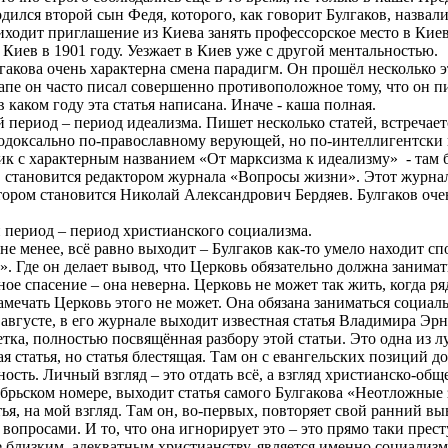
дился второй сын Федя, которого, как говорит Булгаков, назвали
риходит приглашение из Киева занять профессорское место в Ки
 Киев в 1901 году. Уезжает в Киев уже с другой ментальностью.
лгакова очень характерна смена парадигм. Он прошёл несколько э
апе он часто писал совершенно противоположное тому, что он п
в каком году эта статья написана. Иначе - каша полная.
й период – период идеализма. Пишет несколько статей, встречает
тодоксально
по-православному
верующей, но по-интеллигентски 
ик с характерным названием «От марксизма к идеализму»
- там 
, становится редактором журнала «Вопросы жизни». Этот журнал 
ором становится Николай Александрович Бердяев. Булгаков оче
н период – период христианского социализма.
 не менее, всё равно выходит – Булгаков как-то умело находит с
на». Где он делает вывод, что Церковь обязательно должна заним
ое спасение – она неверна. Церковь не может так жить, когда ря
замечать Церковь этого не может. Она обязана заниматься социа
 августе, в его журнале выходит известная статья Владимира Э
метка, полностью посвящённая разбору этой статьи. Это одна из 
ая статья, но статья блестящая. Там он с евангельских позиций 
ность. Личный взгляд – это отдать всё, а взгляд христианско-об
тябрьском номере, выходит статья самого Булгакова «Неотложные
ья, на мой взгляд. Там он, во-первых, повторяет свой ранний вы
вопросами. И то, что она игнорирует это – это прямо таки прест
 близким, адекватным христианству, является именно социализм