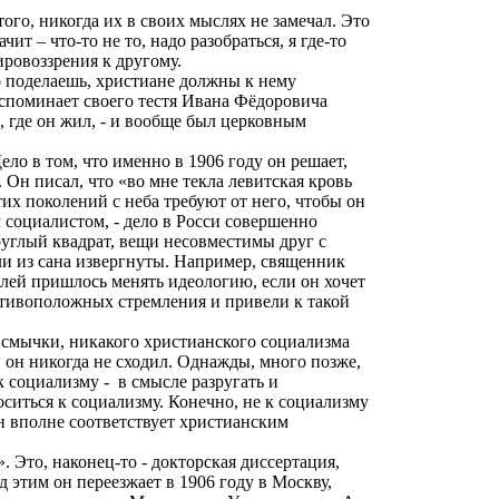
того, никогда их в своих мыслях не замечал. Это
т – что-то не то, надо разобраться, я где-то
ировоззрения к другому.
то поделаешь, христиане должны к нему
вспоминает своего тестя Ивана Фёдоровича
, где он жил, - и вообще был церковным
ло в том, что именно в 1906 году он решает,
 Он писал, что «во мне текла
левитская
кровь
тих поколений с неба требуют от него, чтобы он
 социалистом, - дело в Росси совершенно
круглый квадрат, вещи несовместимы друг с
ли из сана извергнуты. Например, священник
лей пришлось менять идеологию, если он хочет
ротивоположных стремления и привели к
такой
й смычки, никакого христианского социализма
 он никогда не сходил. Однажды, много позже,
 социализму -
в смысле разругать и
оситься к социализму. Конечно, не к социализму
Он вполне соответствует христианским
 Это, наконец-то - докторская диссертация,
д этим он переезжает в 1906 году в Москву,