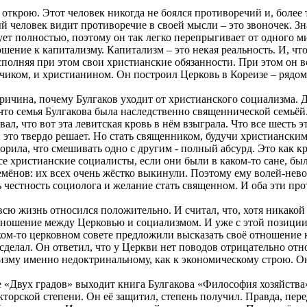
 открою. Этот человек никогда не боялся противоречий и, более 
человек видит противоречие в своей мысли – это звоночек. Значи
ует полностью, поэтому он так легко перепрыгивает от одного м
шение к капитализму. Капитализм – это некая реальность. И, ч
исполняя при этом свои христианские обязанности. При этом он 
чиком, и христианином. Он построил Церковь в Кореизе – рядом
ричина, почему Булгаков уходит от христианского социализма. Де
что семья Булгакова была наследственно священнической семьёй.
вал, что вот эта
левитская
кровь в нём взыграла. Что все шесть э
это твердо решает. Но стать священником, будучи христианским
ворила, что смешивать одно с другим - полный абсурд. Это как 
се христианские социалисты, если они были в каком-то сане, бы
ёнов: их всех очень жёстко выкинули. Поэтому ему волей-нево
ь честность социолога и желание стать священном. И оба эти п
 всю жизнь относился положительно. И считал, что, хотя никако
тношение между Церковью и социализмом. И уже с этой позиции
аком-то церковном совете предложили
высказать своё отношение
к
 сделал. Он ответил, что у Церкви нет поводов отрицательно отн
ализму именно
недоктринальному
, как к экономическому строю. 
е «Двух градов» выходит книга Булгакова «Философия хозяйства».
торской степени. Он её защитил, степень получил. Правда, пере