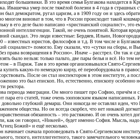
иходят большевики. В это время семья Булгакова находится в Кр
ка
.
Ивашечка
умер после тяжёлой болезни в 4 года в страшных ст
н был демократом, ругал царизм, а в 1909 году он и здесь обрати
 во многом виноват в том, что в России происходит такой кошмар
ьку в его деле было написано «христианский социалист», это ему
онной интеллигенции. Такой, не очень понятной. Которая вроде 
ишний скандал. Это люди известные: Бердяев, Ильин,
Новогородц
0 – известных юристов, философов и т.д. В том числе и Булгаков
ский социалист» помогло. Ему сказали, что «сутки на сборы, и 
без права возвращения в Россию». Иначе – расстрел. Он так и сд
зять было нельзя: только пальто, две пары белья и всё.
Но
тем не
отом – в Париж. Там в это время организовывался Свято-Сергие
ла купить какую-то немецкую кирху, её переоборудовала в право
орствовать. После он стал инспектором в этом институте, а пос
оложению это был епископ. Но, естественно, епископу особенно 
ти ректора.
ова периода эмиграции. Он много пишет про Софию, причём и с б
ит пара его статей, тоже очень эзоповским языком написанных. 
л довольно глубокий демарш. Они никогда не оставлял идеи, чт
жением общества. Но он всегда скорбел, что нет никакой догма
, нравственная обязанность – это растяжимо. И он очень хотел д
и, как он говорил, «
Никеей
», будет именно София. Мысль, надо
Агнец Божий» и ещё несколько.
он начинает сначала проповедовать в Свято-Сергиевском институт
ьного, тихого, интеллигентного, такого замечательного челове