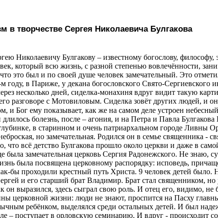
м в творчестве Сергея Николаевича Булгакова
гею Николаевичу Булгакову – известному богослову, философу, э
овек, который всю жизнь, с разной степенью вовлечённости, зан
 что это был и по своей душе человек замечательный. Это отметил
-м году, в Париже, у декана богословского Свято-Сергиевского ин
через несколько дней, сиделка-монахиня вдруг видит такую карти
его разговоре с
Мотовиловым.
Сиделка зовёт других людей, и он
ом, и Бог ему показывает, как же на самом деле устроен небесны
длилось болезнь, после – агония, и на Петра и Павла Булгакова 
глубинке, в старинном и очень патриархальном городе Ливны О
 неброская, но замечательная. Родился он в семье священника -
, что всё детство Булгакова прошло около церкви и даже в сам
е была замечательная церковь Сергия Радонежского. Не знаю, су
жизнь была посвящена церковному распорядку: исповедь, причаще
как-бы проходили крестный путь Христа. 9 человек детей было. 
Сергей и его старший брат Владимир. Брат стал священником, но
к он выразился, здесь сыграл свою роль. И отец его, видимо, н
ины церковной жизни: люди не знают, проспится на Пасху главны
бычным ребёнком, выделялся среди остальных детей. И был наде
ле – поступает в орловскую семинарию.
И вдруг - происходит с