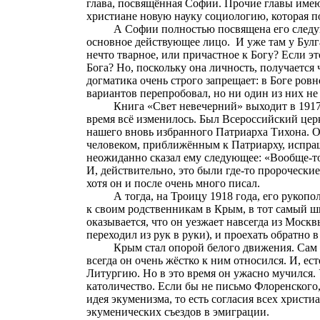
глава, посвящённая Софии. Прочие главы имеют
христиане новую науку социологию, которая по
А Софии полностью посвящена его следующ
основное действующее лицо.
И уже
там
у Булг
нечто
тварное
, или причастное к Богу? Если э
Бога? Но, поскольку она личность, получается 
догматика очень строго запрещает: в Боге ров
вариантов перепробовал,
но
ни один из них не 
Книга «Свет невечерний» выходит в 1917-
время всё изменилось. Был Всероссийский церк
нашего вновь избранного Патриарха Тихона. О
человеком, приближённым к Патриарху, испраши
н
еожиданно сказал ему следующее: «Вообще-то 
И, действительно, это были где-то пророческие
хотя он и после очень много писал.
А тогда, на Троицу 1918 года, его рукоп
к своим родственникам в Крым, в тот самый 
оказывается, что он уезжает навсегда из Моск
переходил из рук в руки), и проехать обратно
Крым стал опорой белого движения. Сам
всегда он очень жёстко к ним относился. И, е
Литургию. Но в это время он ужасно мучился.
католичество. Если бы не письмо Флоренского,
идея экуменизма, то есть согласия всех христ
экуменических съездов в эмиграции.