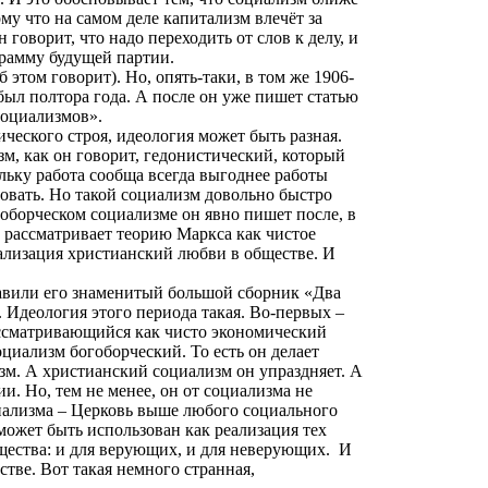
му что на самом деле капитализм влечёт за
говорит, что надо переходить от слов к делу, и
грамму будущей партии.
б этом говорит). Но, опять-таки, в
том
же 1906-
 был полтора года. А после он уже пишет статью
 социализмов».
ического строя, идеология может быть разная.
м, как он говорит, гедонистический, который
льку работа сообща всегда выгоднее работы
овать. Но такой социализм довольно быстро
гоборческом социализме он явно пишет после, в
и рассматривает теорию Маркса как чистое
еализация христианский любви в обществе. И
тавили его знаменитый большой сборник «Два
х. Идеология этого периода такая. Во-первых –
рассматривающийся как чисто экономический
оциализм богоборческий. То есть он делает
изм. А христианский социализм он упраздняет. А
и. Но, тем не менее, он от социализма не
циализма – Церковь выше любого социального
 может быть использован как реализация тех
щества: и для верующих, и для неверующих.
И
тве. Вот такая немного странная,