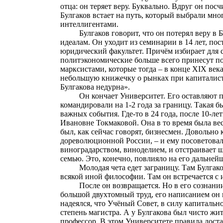
отца: он теряет веру.
Буквально. Вдруг он посчи
Булгаков встает на путь, который выбрали мн
интеллигентами.
Булгаков говорит, что он потерял веру в 
идеалам. Он уходит из семинарии в 14 лет, пос
юридический факультет. Причём избирает для 
политэкономические больше всего принесут пол
марксистами, которые тогда – в конце XIX ве
небольшую книжечку о рынках при капиталист
Булгакова недурна».
Он кончает Университет. Его оставляют 
командировали на 1-2 года за границу. Такая б
важных события. Где-то в 24 года, после 10-ле
Ивановне
Токмаковой
. Она в то время была в
был, как сейчас говорят, бизнесмен. Довольно
дореволюционной России, – и ему посоветовали
виноградарством, виноделием, и отстраивает
семью. Это, конечно, повлияло на его дальней
Молодая чета едет заграницу. Там Булга
всякой иной философии. Там он встречается с 
После он возвращается. Но в его сознан
большой двухтомный труд, его написанием он в
надеялся, что Учёный Совет, в силу капитальн
степень магистра. А у Булгакова был чисто жит
профессор. В этом Университете правила доста