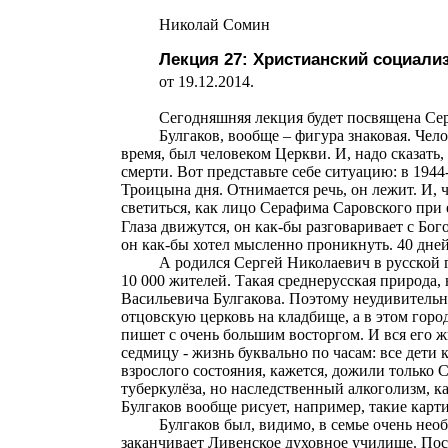
Николай Сомин
Лекция 27:
Христианский социализ
от 19.12.2014.
Сегодняшняя лекция будет посвящена Сер
Булгаков, вообще – фигура знаковая. Чел
время, был человеком Церкви. И, надо сказать,
смерти. Вот представьте себе ситуацию: в 1944
Троицына дня. Отнимается речь, он лежит. И, 
светиться, как лицо Серафима Саровского при 
Глаза движутся, он как-бы разговаривает с Бог
он как-бы хотел мысленно проникнуть. 40 дней 
А родился Сергей Николаевич в русской 
10 000 жителей. Такая среднерусская природа,
Васильевича Булгакова. Поэтому неудивительно
отцовскую церковь на кладбище, а в этом город
пишет с очень большим восторгом. И вся его 
седмицу - жизнь буквально по часам: все дети 
взрослого состояния, кажется, дожили только 
туберкулёза, но наследственный алкоголизм, ка
Булгаков вообще рисует, например, такие карт
Булгаков был, видимо, в семье очень нео
заканчивает
Ливенское
духовное училище. Пос