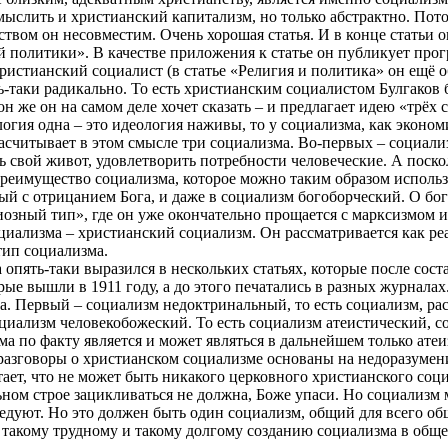
ыслить и христианский капитализм, но только абстрактно. Пото
твом он несовместим. Очень хорошая статья. И в конце статьи он 
й политики». В качестве приложения к статье он публикует про
христианский социалист (в статье «Религия и политика» он ещё о
ть-таки радикально. То есть христианским социалистом Булгаков
 он же он на самом деле хочет сказать – и предлагает идею «трёх
логия одна – это идеология наживы, то у социализма, как эконом
считывает в этом смысле три социализма. Во-первых – социализ
ь свой живот, удовлетворить потребности человеческие. А поско
реимущество социализма, которое можно таким образом использ
ый с отрицанием Бога, и даже в социализм богоборческий. О бо
иозный тип», где он уже окончательно прощается с марксизмом 
оциализма – христианский социализм. Он рассматривается как р
тип социализма.
опять-таки выразился в нескольких статьях, которые после сос
орые вышли в 1911 году, а до этого печатались в разных журнала
ма. Первый – социализм
недоктринальный
, то есть социализм, 
социализм
человекобожеский
. То есть социализм атеистический, с
ма по факту является и может являться в дальнейшем только ате
е разговоры о христианском социализме основаны на недоразумени
тает, что не может быть никакого церковного христианского со
льном строе зацикливаться не должна, Боже упаси. Но социализм
едуют. Но это должен быть один социализм, общий для всего об
такому трудному и такому долгому созданию социализма в общес