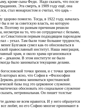
ыму, кроме сына Феди.
Надо сказать, что после
раданиях. Эта смерть, в 1909 году ещё, она
лся, стал монархистом и считал, что царь –
.
 здорово помогло. Тогда, в 1922 году, началась
бы и не за советскую власть, но которую
ев
. Поэтому по разным причинам решили
а, несмотря на то, что он сотрудничал с белыми,
Вы из Севастополя первым подходящим пароходом
елал – уехал. Там были тоже большие трудности,
 менее Булгаков сумел как-то обосноваться в
вский православный институт. Наша эмиграция,
славный храм, и около храма организовался
ле – деканом. В этом институте не было
некогда было заниматься текущими делами.
огословской точки зрения, и с точки зрения
Из
которых
ясно, что София в «Философии
о Церковь должна заниматься христианской
тической базы под это церковное служение.
огматически обосновать это социальное служение
 сказать, нетривиальная. Он пишет толстые
е далеко не всем нравится. И у него образуется
ка все любят, но его Софию многие принимают в