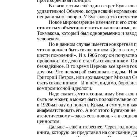
противоречивая позиция.
В связи с этим ещё один секрет Булгакова
удивительно! Обычно, когда всякий нормальный 
неправильно говорю. У Булгакова это отсутств
Новое мировоззрение изменяет и его отно
относиться объективно: жить в капитализме, 
Токмакова
, который был одновременно и завод
человеком.
Но в данном случае имеется конкретная п
что он должен быть священником. Дело в том, 
шести поколений». И в 1906 году он почувство
продолжил их дело и стал бы священником. Он 
безнадёжное. В то время Церковь всё время го
другом.
Что нельзя рай смешивать с адом.
И в
Григорий Петров, или архимандрит Михаил Сем
стать священником.
И в нём, видимо, боролис
компромиссной идеологи.
Надо сказать, что к социализму Булгаков
быть не может, а может быть положительное о
в 1920-м году он попал в Крым, и ему там в к
анафематствовать
его. А вот этого Булгаков не
атеистическому – здесь есть повод, - а к соци
ценностям.
Дальше – ещё интереснее. Через год посл
книга, которую он представил на соискание док