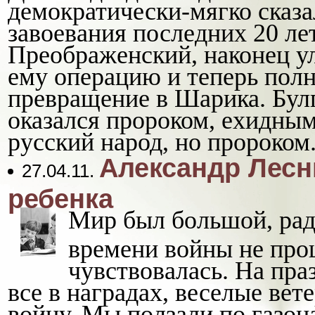
демократически-мягко сказ
завоевания последних 20 ле
Преображенский, наконец у
ему операцию и теперь пол
превращение в Шарика. Булг
оказался пророком, ехидны
русский народ, но пророком
Александр Лесн
27.04.11.
ребенка
Мир был большой, рад
времени войны не прош
чувствовалась. На пр
все в наградах, веселые вет
войну. Мы ползали по газо