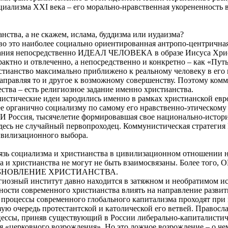
оциализма
XXI
века – его морально-нравственная укорененность 
ства, а не скажем, ислама, буддизма или иудаизма?
во это наиболее социально ориентированная антропо-центричная
мания непосредственно ИДЕАЛ ЧЕЛОВЕКА в образе Иисуса Хрис
рактно и отвлеченно, а непосредственно и конкретно – как «Пут
ристианство максимально приближено к реальному человеку в его
аправляя то и другое к возможному совершенству. Поэтому ком
ства – есть религиозное задание именно христианства.
листические идеи зародились именно в рамках христианской ев
 органично социализму по самому его нравственно-этическому 
. И Россия, тысячелетие формировавшая свое национально-истори
десь не случайный первопроходец. Коммунистическая стратегия 
ивилизационного выбора.
язь социализма и христианства в цивилизационном отношении на
а и христианства не могут не быть взаимосвязаны. Более тог
ОБНОВЛЕНИЕ ХРИСТИАНСТВА.
гиозный институт давно находится в затяжном и необратимом ис
ности современного христианства влиять на направление развит
 процессы современного глобального капитализма проходят при
вую очередь протестантской и католической его ветвей. Правосл
цессы, приняв существующий в России либерально-капиталистич
 «церковного возрождения». Но это ложное возрождение – о чем