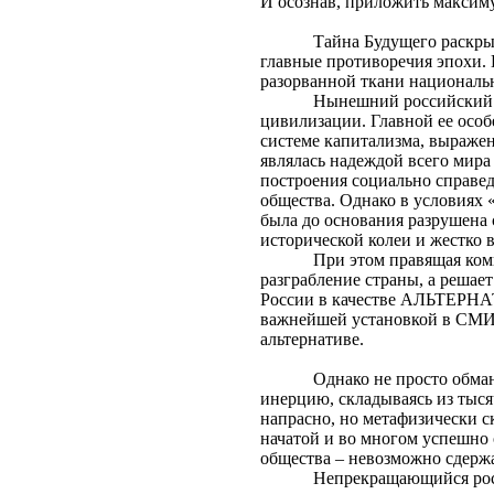
И осознав, приложить максиму
Тайна Будущего раскры
главные противоречия эпохи. 
разорванной ткани националь
Нынешний российский к
цивилизации. Главной ее ос
системе капитализма, выраж
являлась надеждой всего мира
построения социально спра
общества. Однако в условиях 
была до основания разрушена
исторической колеи и жестко 
При этом правящая комп
разграбление страны, а решае
России в качестве АЛЬТЕ
важнейшей установкой в СМИ,
альтернативе.
Однако не просто обма
инерцию, складываясь из тыс
напрасно, но метафизически с
начатой и во многом успешно
общества – невозможно сдерж
Непрекращающийся рост