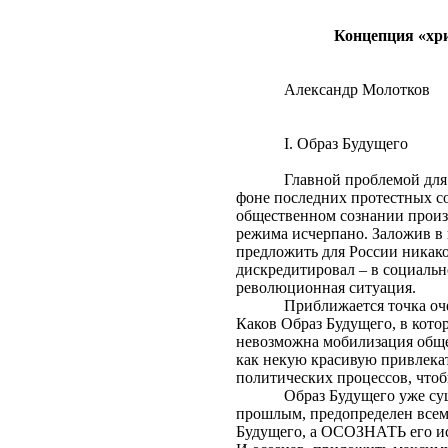
Концепция «хри
Александр Молотков
I
.
Образ Будущего
Главной проблемой для
фоне последних протестных со
общественном сознании произо
режима исчерпано. Заложив в 
предложить для России никак
дискредитировал – в социальн
революционная ситуация.
Приближается точка оч
Каков Образ Будущего, в кото
невозможна мобилизация обще
как некую красивую привлекат
политических процессов, чтоб
Образ Будущего уже су
прошлым, предопределен всем
Будущего, а ОСОЗНАТЬ его ис