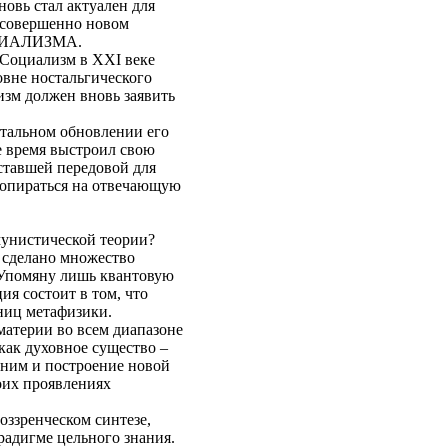
овь стал актуален для
в совершенно новом
СОЦИАЛИЗМА.
. Социализм в
XXI
веке
овне ностальгического
лизм должен вновь заявить
нтальном обновлении его
время выстроил свою
ставшей передовой для
опираться на отвечающую
мунистической теории?
я сделано множество
Упомяну лишь квантовую
я состоит в том, что
ниц метафизики.
материи во всем диапазоне
 как духовное существо –
с ним и построение новой
оих проявлениях
оззренческом синтезе,
адигме цельного знания.