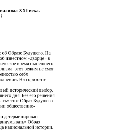
циализма
XXI
века.
1
)
с об Образе Будущего. На
об известном «дворце» в
орическое время нынешнего
лизма, этот режим не смог
олностью себя
ношении. На горизонте –
овый исторический выбор.
него дня. Без его решения
ать» этот Образ Будущего
хии общественно-
но детерминирован
придумывать» Образ
ца национальной истории.