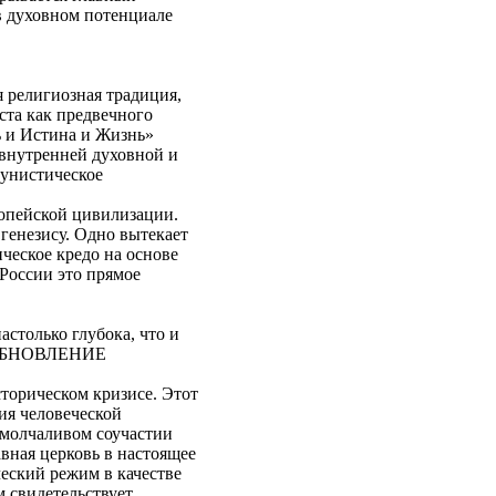
в духовном потенциале
 религиозная традиция,
та как предвечного
ь и Истина и Жизнь»
 внутренней духовной и
мунистическое
ропейской цивилизации.
генезису. Одно вытекает
ческое кредо на основе
России это прямое
столько глубока, что и
о, ОБНОВЛЕНИЕ
торическом кризисе. Этот
ия человеческой
 молчаливом соучастии
авная церковь в настоящее
еский режим в качестве
 свидетельствует