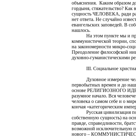
объяснения.
Каким образом д
гордыня, стяжательство? Как 
сущность ЧЕЛОВЕКА, ради рас
нет ответа. Не случайно изве
евангельских заповедей. В со
нашлось.
На этом пункте мы и пр
коммунистической теории, спо
на закономерности микро-
Преодоление философской нищ
духовно-гуманистическими ре
III
. Социальное христи
Духовное измерение чел
первобытных времен и до наш
основе РЕЛИГИОЗНОГО ИДЕАЛА
разумное начало. Вся челове
человека о самом себе и о мир
кончая «категорическим импе
Русская цивилизация п
собственную сущность) на осн
правде, справедливости, бра
возможной исключительную по
нового – КОММУНИСТИЧЕ