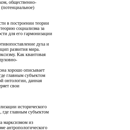
м, общественно-
 (потенциальное)
ти в построении теории
теорию социализма за
сти для его гармонизации
отивопоставление духа и
нцип развития мира.
ксизму. Как квантовая
духовно-
 она хорошо описывает
де главным субъектом
й онтологии, данная
ряет свои
ализации исторического
, где главным субъектом
та марксизмом из
ме антропологического