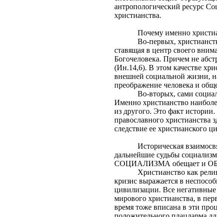
антропологический ресурс С
христианства.
Почему именно христиан
Во-первых, христианст
ставящая в центр своего вни
Богочеловека. Причем не абст
(Ин.14,6). В этом качестве х
внешней социальной жизни, н
преображение человека и обще
Во-вторых, сами социа
Именно христианство наиболее
из другого. Это факт истории
православного христианства з
следствие ее христианского ц
Историческая взаимосв
дальнейшие судьбы социализм
СОЦИАЛИЗМА обещает и 
Христианство как рели
кризис выражается в неспособ
цивилизации. Все негативные
мирового христианства, в пер
время тоже вписана в эти про
положительного плацдарма для