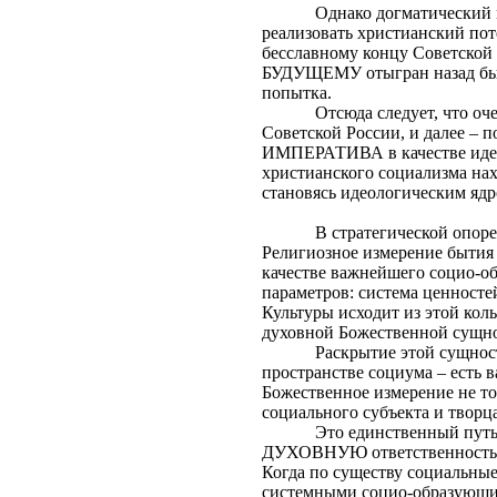
Однако догматический 
реализовать христианский пот
бесславному концу Советской
БУДУЩЕМУ отыгран назад быть 
попытка.
Отсюда следует, что оч
Советской России, и далее
ИМПЕРАТИВА в качестве идео
христианского социализма нах
становясь идеологическим яд
В стратегической опо
Религиозное измерение бытия 
качестве важнейшего социо-о
параметров: система ценностей
Культуры исходит из этой кол
духовной Божественной сущно
Раскрытие этой сущност
пространстве социума – есть 
Божественное измерение не то
социального субъекта и творц
Это единственный путь
ДУХОВНУЮ ответственность не
Когда по существу социальные
системными социо-образующ