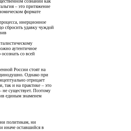
бщественном сознании как
тальгия – это притяжение
ономическом формате
процесса, инерционное
до сбросить удавку чуждой
вив
италистическому
ожно аутентичное
 осознать со всей
менной России стоят на
единодушно. Однако при
онцептуально отрицает
так и на практике – это
не существует. Поэтому
сив единым знаменем
ни политикам, ни
ли иначе оставшийся в