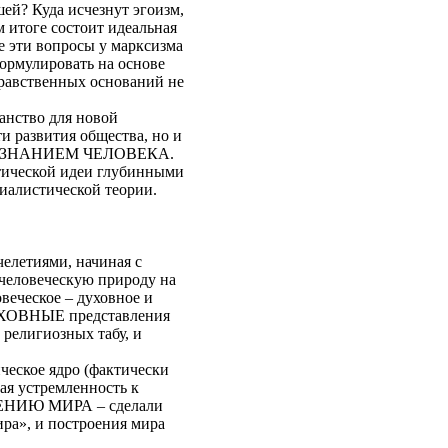
ей? Куда исчезнут эгоизм,
м итоге состоит идеальная
 эти вопросы у марксизма
ормулировать на основе
нравственных оснований не
ранство для новой
и развития общества, но и
МОСОЗНАНИЕМ ЧЕЛОВЕКА.
тической идеи глубинными
иалистической теории.
челетиями, начиная с
человеческую природу на
еческое – духовное и
 ДУХОВНЫЕ представления
 религиозных табу, и
ческое ядро (фактически
ая устремленность к
РАЖЕНИЮ МИРА – сделали
ра», и построения мира