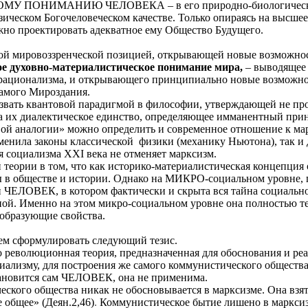
НОМУ ПОНИМАНИЮ ЧЕЛОВЕКА – в его природно-биологическо
ическом Богочеловеческом качестве. Только опираясь на высшее
жно проектировать адекватное ему Общество Будущего.
ой мировоззренческой позицией, открывающей новые возможнос
ое духовно-материалистическое понимание мира,
– выводящее 
 рационализма, и открывающего принципиально новые возможно
самого Мироздания.
звать квантовой парадигмой в философии, утверждающей не пр
 а их диалектическое единство, определяющее имманентный при
вой аналогии» можно определить и современное отношение к мар
тменила законы классической
физики (механику Ньютона), так и 
я социализма
XXI
века не отменяет марксизм.
 теории в том, что как историко-материалистическая концепция
 обществе и истории. Однако на МИКРО-социальном уровне, г
й ЧЕЛОВЕК, в котором фактически и скрыта вся тайна социально
ной. Именно на этом микро-социальном уровне она полностью те
 образующие свойства.
ем сформулировать следующий тезис.
 революционная теория, предназначенная для обоснования и ре
циализму, для построения же самого коммунистического общества
ановится сам ЧЕЛОВЕК, она не применима.
еского общества никак не обосновывается в марксизме. Она взя
 общее» (Деян.2,46)
.
Коммунистическое бытие лишено в марксиз