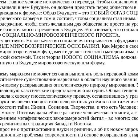
м главное условие исторического перехода. Чтобы социализм вн
увидели в нем Будущее, он должен предстать перед обществом 
ы приходим к формуле: Образ Будущего – это НОВЫЙ ОБРАЗ 
ического барьера в том и состоит, чтобы социализм стал иным
содержание, чтобы стать желанным для общества не просто на ур
е сознательного стремления в Будущее. Это означает, что социа
ВОГО СОЦИАЛЬНО-МИРОВОЗЗРЕНЧЕСКОГО ПРОЕКТА.
 существуют. Новое качество социализма открывается в фундаме
 НОВЫЕ МИРОВОЗЗРЕНЧЕСКИЕ ОСНОВАНИЯ. Как Маркс в свое 
мировоззренческом фундаменте диалектического материализма, 
ческой системой. Так и теория НОВОГО СОЦИАЛИЗМА должна 
анную на Будущее мировоззренческую платформу.
очему марксизм не может сегодня выполнять роль передовой ком
есятилетнее существование марксизма в области научного знани
о-новому раскрывающих онтологическую природу мироздания. 
вающую классические представления о материи. Общая тенденци
ошла к своему гносеологическому пределу, остановившись у гра
ауки человечество достигло невероятных успехов в постижения 
состоит тайна Жизни, Сознания, Творчества, и что есть Человек
е может. Поэтому дальнейшее развитие человеческого знания, а 
ижением метафизических закономерностей бытия – во многих св
 религиозных традициях Запада и Востока.
прос не о противостоянии науки и религии, а об их новом миров
ационные проблемы современности на основе возвращения к пар