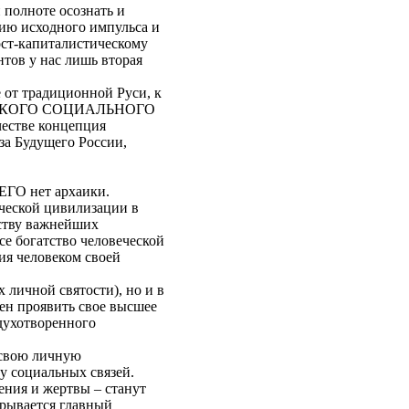
 полноте осознать и
нию исходного импульса и
ост-капиталистическому
тов у нас лишь вторая
 от традиционной Руси, к
ТИАНСКОГО СОЦИАЛЬНОГО
честве концепция
за Будущего России,
ГО нет архаики.
еческой цивилизации в
ству важнейших
се богатство человеческой
ия человеком своей
 личной святости), но и в
ен проявить свое высшее
одухотворенного
 свою личную
у социальных связей.
ения и жертвы – станут
крывается главный