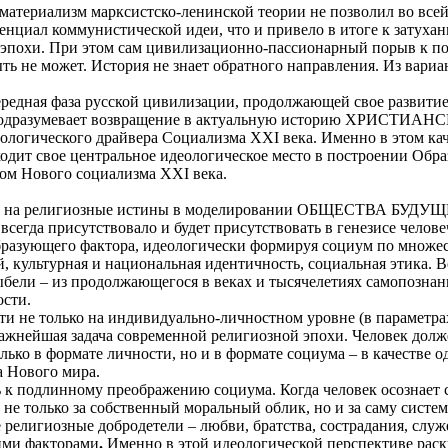
материализм марксистско-ленинской теории не позволил во всей
енциал коммунистической идеи, что и привело в итоге к затуха
 эпохи. При этом сам цивилизационно-пассионарный порыв к п
не может. История не знает обратного направления. Из вариан
ередная фаза русской цивилизации, продолжающей свое развитие
 – подразумевает возвращение в актуальную историю ХРИС
логического драйвера Социализма
XXI
века. Именно в этом ка
одит свое центральное идеологическое место в построении Обра
ром Нового социализма
XXI
века.
ре на религиозные истины в моделировании ОБЩЕСТВА БУДУЩЕ
всегда присутствовало и будет присутствовать в генезисе челов
бразующего фактора, идеологически формируя социум по множе
, культурная и национальная идентичность, социальная этика. В
ыбели – из продолжающегося в веках и тысячелетиях самопознан
сти.
и не только на индивидуально-личностном уровне (в параметрах
важнейшая задача современной религиозной эпохи. Человек долж
лько в формате личности, но и в формате социума – в качестве 
а Нового мира.
 к подлинному преображению социума. Когда человек осознает
 только за собственный моральный облик, но и за саму систем
 религиозные добродетели – любви, братства, сострадания, служ
ими факторами
.
Именно в этой идеологической перспективе рас