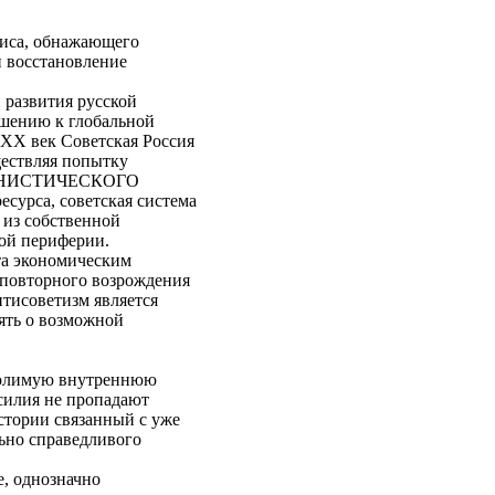
зиса, обнажающего
и восстановление
 развития русской
шению к глобальной
XX
век Советская Россия
ществляя попытку
ОММУНИСТИЧЕСКОГО
есурса, советская система
 из собственной
ной периферии.
ята экономическим
ь повторного возрождения
нтисоветизм является
ять о возможной
одолимую внутреннюю
силия не пропадают
стории связанный с уже
ьно справедливого
е, однозначно