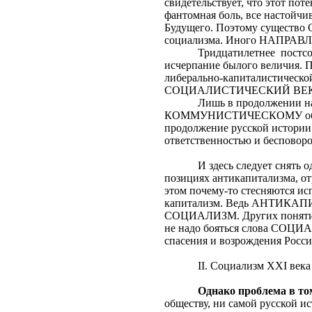
свидетельствует, что этот по
фантомная боль, все настойчи
Будущего. Поэтому существо 
социализма. Иного НАПРАВЛЕ
Тридцатилетнее
постс
исчерпание былого величия. П
либерально-капиталистической
СОЦИАЛИСТИЧЕСКИЙ ВЕКТ
Лишь в продолжении н
КОММУНИСТИЧЕСКОМУ обществ
продолжение русской истории. 
ответственностью и бесповоро
И здесь следует снять 
позициях антикапитализма, о
этом почему-то стесняются ис
капитализм. Ведь АНТИКАПИТА
СОЦИАЛИЗМ. Других понятий 
не надо бояться слова СОЦИА
спасения и возрождения Росси
II
. Социализм
XXI
века
Однако проблема в то
обществу, ни самой русской ис