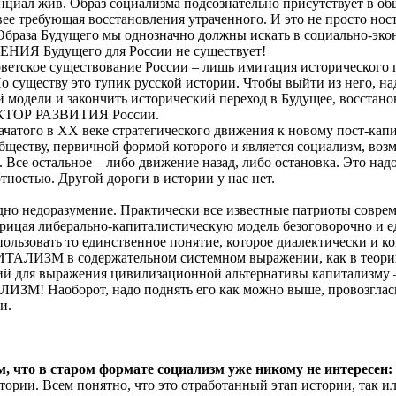
тенциал жив. Образ социализма подсознательно присутствует в о
вее требующая восстановления утраченного. И это не просто нос
Образа Будущего мы однозначно должны искать в социально-эк
НИЯ Будущего для России не существует!
оветское существование России – лишь имитация исторического 
о существу это тупик русской истории. Чтобы выйти из него, на
 модели и закончить исторический переход в Будущее, восстано
ОР РАЗВИТИЯ России.
ачатого в
XX
веке стратегического движения к новому пост-кап
у, первичной формой которого и является социализм, возм
Все остальное – либо движение назад, либо остановка. Это надо
тностью. Другой дороги в истории у нас нет.
одно недоразумение. Практически все известные патриоты совре
трицая либерально-капиталистическую модель безоговорочно и 
пользовать то единственное понятие, которое диалектически и к
ЛИЗМ в содержательном системном выражении, как в теории, 
для выражения цивилизационной альтернативы капитализму – 
ЛИЗМ! Наоборот, надо поднять его как можно выше, провозгла
и.
м, что
в старом формате социализм уже никому не интересен:
тории. Всем понятно, что это отработанный этап истории, так и