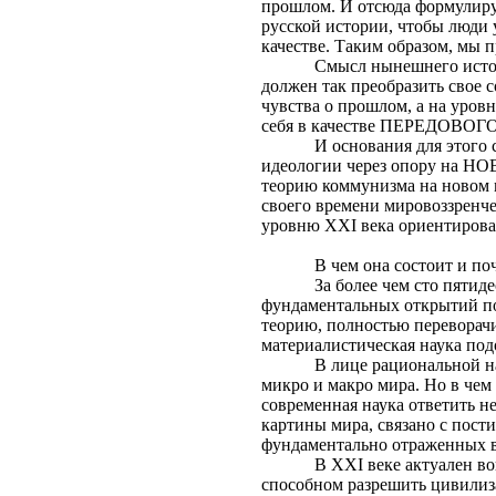
прошлом. И отсюда формулируе
русской истории, чтобы люди 
качестве. Таким образом, м
Смысл нынешнего истор
должен так преобразить свое 
чувства о прошлом, а на уровн
себя в качестве ПЕРЕДО
И основания для этого
идеологии через опору на
теорию коммунизма на новом 
своего времени мировоззрен
уровню
XXI
века ориентиров
В чем она состоит и п
За более чем сто пятид
фундаментальных открытий п
теорию, полностью переворачи
материалистическая наука под
В лице рациональной н
микро и макро мира. Но в чем 
современная наука ответить н
картины мира, связано с пост
фундаментально отраженных в
В
XXI
веке актуален во
способном разрешить цивилиз