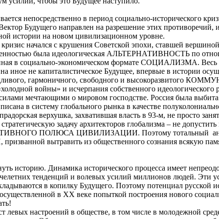
м усилий, чтобы это Будущее наступило.
вается непосредственно в период социально-исторического кри
Вектор Будущего направлен на разрешение этих противоречий, 
ной истории на новом цивилизационном уровне.
ризис начался с крушения Советской эпохи, ставшей вершиной
обенностью была идеологическая АЛЬТЕРНАТИВНОСТЬ по отно
енная в социально-экономическом формате СОЦИАЛИЗМА. Весь
 на иное не капиталистическое Будущее, впервые в истории осу
ведливого, гармоничного, свободного и высокоразвитого К
«холодной войны» и исчерпания собственного идеологического р
 силами мечтающими о мировом господстве. Россия была выбита
вписана в систему глобального рынка в качестве полуколониаль
радорская верхушка, захватившая власть в 93-м, не просто зан
т стратегическую задачу архитекторов глобализма – не допустит
РНАТИВНОГО ПОЛЮСА ЦИВИЛИЗАЦИИ. Поэтому тотальный
а
 призванной вытравить из общественного сознания всякую пам
нуть историю. Динамика исторического процесса имеет непре
ячелетних тенденций и волевых усилий миллионов людей. Эти у
кладываются в копилку Будущего. Поэтому потенциал русской и
 осуществленной в
XX
веке попыткой построения нового социал
ать!
 левых настроений в обществе, в том числе в молодежной сред