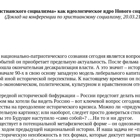
стианского социализма» как идеологическое ядро Нового со
(Доклад на конференции по христианскому социализму,
20.03.2
 национально-патриотического сознания сегодня является вопро
бытий он приобретает предельную актуальность. После фильма 
шла окончательная десакрализация власти. А это значит – ист
начале 90-х в свою основу западную модель либерального капита
ой иной исторической перспективы. К настоящему времени он п
о-экономическом, политическом, культурном и нравственном от
ередной исторической бифуркации – России предстоит делать н
ром мы хотели бы видеть Россию – вот ключевой вопрос сегодняш
ства на преодоление исторического кризиса. Можно ли «придум
ельную картинку; или наоборот, следует просто довериться сти
ы это Будущее наступило «само собой»? …Ни то и ни другое.
ществует в потенциальной метафизической форме – он однознач
 ходом предыдущей национальной истории. И наша задача не «
торическую неизбежность в тех формах, которые диктует матри