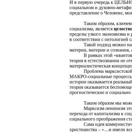
И в первую очередь к ЦЕЛЬ
социальном и духовно-метафиз
представление о Человеке, мо
Таким образом, ключев
социализма, является
целостн
пределы узкого экономизма и
в соответствии с онтологией 
Такой подход можно на
материи, материи и сознания,
В рамках этой «кванто
теория в естествознании не о
материалистическая концепци
Проблема марксистской
МАКРО-социальные процессы в
истории оказывается реальны
теория оказывается беспомощ
прогностические и социально
Таким образом мы мож
Марксизм-ленинизм это
перехода от капитализма к со
социального преображения ст
Сама идея коммунистич
христианства – «…и имели все