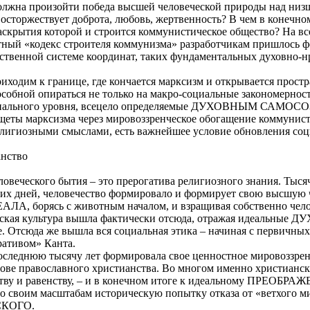
олжна произойти победа высшей человеческой природы над низш
восторжествует доброта, любовь, жертвенность? В чем в конечно
крытия которой и строится коммунистическое общество? На все
стный «кодекс строителя коммунизма» разработчикам пришлось ф
бственной системе координат, таких фундаментальных духовно-
иходим к границе, где кончается марксизм и открывается прост
собной опираться не только на макро-социальные закономерност
социального уровня, всецело определяемые ДУХОВНЫМ СА
еты марксизма через мировоззренческое обогащение коммунис
лигиозными смыслами, есть важнейшее условие обновления соц
анство
овеческого бытия – это прерогатива религиозного знания. Тыся
их дней, человечество формировало и формирует свою высшую 
, борясь с животным началом, и взращивая собственно челов
ческая культура вышла фактически отсюда, отражая идеальные
е. Отсюда же вышла вся социальная этика – начиная с первичных
ративом» Канта.
оследнюю тысячу лет формировала свое ценностное мировоззрен
ове православного христианства. Во многом именно христианск
тству и равенству, – и в конечном итоге к идеальному ПРЕОБ
 своим масштабам историческую попытку отказа от «ветхого ми
СКОГО.