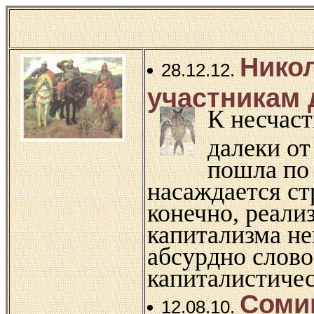
Нико
28.12.12.
участникам 
К несчаст
далеки от
пошла по
насаждается ст
конечно, реали
капитализма не
абсурдно слово
капиталистичес
Сомин
12.08.10.