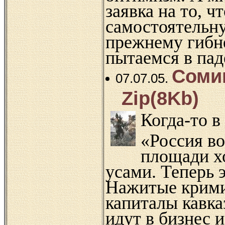
заявка на то, ч
самостоятельну
прежнему гибне
пытаемся в пад
Сомин
07.07.05.
Zip(8Kb)
Когда-то в
«Россия во
площади х
усами. Теперь 
Нажитые крим
капиталы кавка
идут в бизнес 