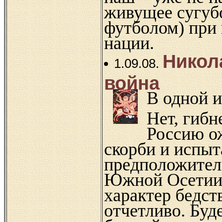
живущее сугуб
футболом) при
нации.
Никол
1.09.08.
война
В одной и
Нет, гибн
Россию о
скорби и испыт
предположитель
Южной Осетии,
характер бедст
отчетливо. Буд