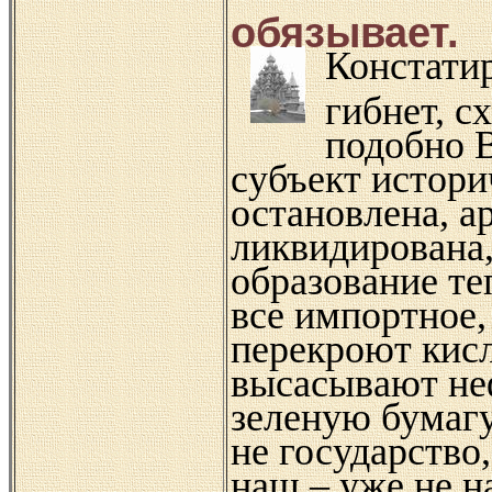
обязывает.
Констатир
гибнет, с
подобно В
субъект истор
остановлена, а
ликвидирована,
образование те
все импортное,
перекроют кисл
высасывают неф
зеленую бумагу
не государство
наш – уже не н