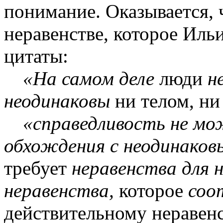
понимание. Оказывается, 
неравенстве, которое Ильи
цитаты:
«На самом деле
люди
н
неодинаковы
ни телом, ни
«справедливость не мо
обхождения с неодинаков
требует
неравенства для 
неравенства,
которое
соо
действительному неравен