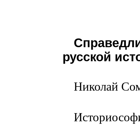
Справедли
русской ист
Николай Со
Историософ