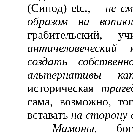
(Синод)
etc
., –
не с
образом на вопию
грабительский, у
античеловеческий
создать собственн
альтернативы кап
историческая
траге
сама, возможно, то
вставать
на сторону 
– Мамоны
, бог