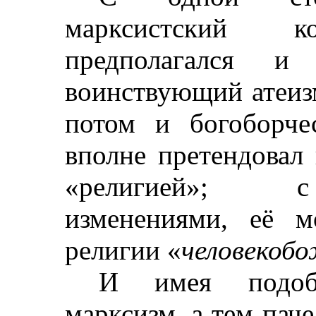
марксистский к
предполагался и 
воинствующий атеизм
потом и богоборче
вполне претендовал 
«религией»; с
изменениями, её м
религии «
человекоб
И имея подобн
марксизм, а тем пач