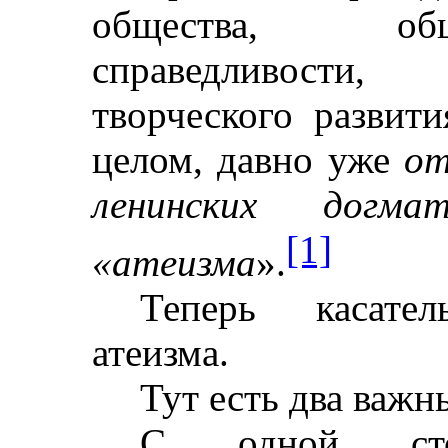
общества, об
справедливости
творческого развит
целом, давно уже
от
ленинских догм
[1]
«атеизма
».
Теперь касател
атеизма.
Тут есть два важн
С одной стор