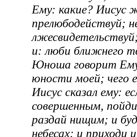
Ему: какие? Иисус ж
прелюбодействуй; не
лжесвидетельствуй
и: люби ближнего тв
Юноша говорит Ему:
юности моей; чего 
Иисус сказал ему: е
совершенным, пойди
раздай нищим; и бу
небесах; и приходи 