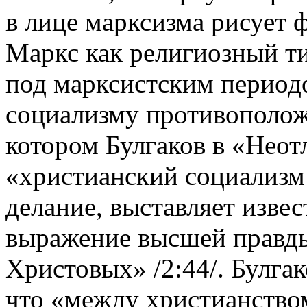
в лице марксизма рисует 
Маркс как религиозный ти
под марксистским период
социализму противополож
котором Булгаков в «Неот
«христианский социализм 
делание, выставляет извес
выражение высшей правды
Христовых» /2:44/. Булга
что «между христианством