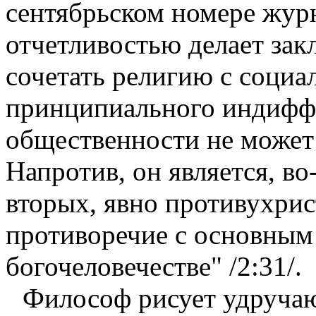
сентябрьском номере журн
отчетливостью делает за
сочетать религию с социа
принципиального индиффе
обществен­ности не может
Напротив, он является, в
вторых, явно противухрис
противоречие с основным
богочелове­честве" /2:31/.
Философ рисует удруча